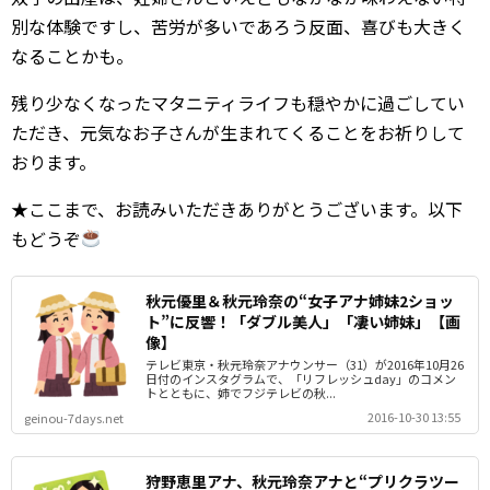
別な体験ですし、苦労が多いであろう反面、喜びも大きく
なることかも。
残り少なくなったマタニティライフも穏やかに過ごしてい
ただき、元気なお子さんが生まれてくることをお祈りして
おります。
★ここまで、お読みいただきありがとうございます。以下
もどうぞ
秋元優里＆秋元玲奈の“女子アナ姉妹2ショッ
ト”に反響！「ダブル美人」「凄い姉妹」【画
像】
テレビ東京・秋元玲奈アナウンサー（31）が2016年10月26
日付のインスタグラムで、「リフレッシュday」のコメン
トとともに、姉でフジテレビの秋...
2016-10-30 13:55
geinou-7days.net
狩野恵里アナ、秋元玲奈アナと“プリクラツー