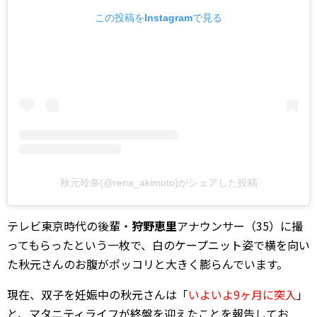
この投稿をInstagramで見る
秋元玲奈(@rena_akimoto)がシェアした投稿
テレビ東京時代の後輩・
狩野恵里
アナウンサー（35）に撮
ってもらったという一枚で、白のケープニット姿で横を向い
た秋元さんのお腹がポッコリと大きく膨らんでいます。
現在、双子を妊娠中の秋元さんは「
いよいよ9ヶ月に突入
」
と、マタニティライフが終盤を迎えたことを報告してお