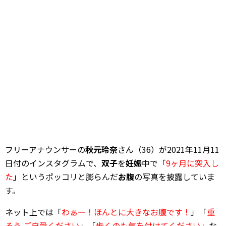
フリーアナウンサーの
秋元玲奈
さん（36）が2021年11月11
日付のインスタグラムで、
双子
を
妊娠
中で「
9ヶ月に突入し
た
」というポッコリと膨らんだ
お腹
の写真を披露していま
す。
ネット上では「
わぁー！ほんとに大きなお腹です！
」「
重
そう ご自愛ください
」「
歩くのも気を付けてください
」な