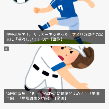
狩野恵里アナ、サッカー少女だった！アメリカ時代の写
真に「凛々しい！」の声【画像】
須田亜香里、“脚上げ始球式”に球場どよめく！「美脚
全開」「星飛雄馬を彷彿」【動画】