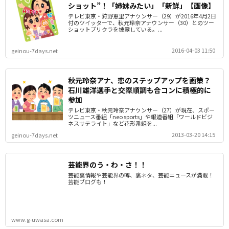
ショット”！「姉妹みたい」「新鮮」【画像】
テレビ東京・狩野恵里アナウンサー（29）が2016年4月2日
付のツイッターで、秋元玲奈アナウンサー（30）とのツー
ショットプリクラを披露している。...
2016-04-03 11:50
geinou-7days.net
秋元玲奈アナ、恋のステップアップを画策？
石川雄洋選手と交際順調も合コンに積極的に
参加
テレビ東京・秋元玲奈アナウンサー（27）が現在、スポー
ツニュース番組「neo sports」や報道番組「ワールドビジ
ネスサテライト」など花形番組を...
2013-03-20 14:15
geinou-7days.net
芸能界のう・わ・さ！！
芸能裏情報や芸能界の噂、裏ネタ、芸能ニュースが満載！
芸能ブログも！
www.g-uwasa.com