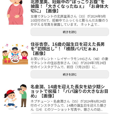
北原里英、妊娠中の“ぽっこりお腹”を
披露！「大きくなったねぇ」「お身体大
切に」【画像】
女優でタレントの北原里英さん（33）が2024年9月
10日付のXで、妊娠中でふっくらと膨らんだお腹のう
かがえる写真を披露しています。 ネット上で...
続きを読む
住谷杏奈、16歳の誕生日を迎えた長男
を“初顔出し”！「横顔パパだぁぁ」
【画像】
お笑いタレント・レイザーラモンHGさん（48）の妻
でタレントの住谷杏奈さん（41）が2024年7月24日
付のインスタグラムで、前日（7月23日）に...
続きを読む
名倉潤、14歳を迎えた長女を幼少期シ
ョットで祝福！「パパ譲りの大きなお目
め」【画像】
ネプチューン・名倉潤さん（55）が2024年6月24日
付のインスタグラムで、14歳の誕生日を迎えた娘さ
ん（14）とのツーショット写真や、娘さんの幼...