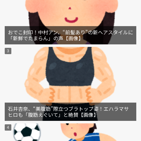
おでこ封印！中村アン、“前髪あり”の新ヘアスタイルに
「新鮮でたまらん」の声【画像】
石井杏奈、“美腹筋”際立つブラトップ姿！エハラマサ
ヒロも「腹筋えぐいて」と絶賛【画像】