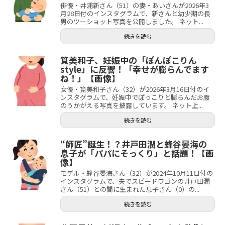
俳優・井浦新さん（51）の妻・あいさんが2026年3
月28日付のインスタグラムで、新さんと幼少期の長
男のツーショット写真を公開しました。 ネット...
続きを読む
筧美和子、妊娠中の「ぽんぽこりん
style」に反響！「幸せが膨らんでます
ね！」【画像】
女優・筧美和子さん（32）が2026年3月16日付のイ
ンスタグラムで、妊娠中でぽっこりと膨らんだお腹
のうかがえる写真を披露しています。 ネット上...
続きを読む
“師匠”誕生！？井戸田潤と蜂谷晏海の
息子が「パパにそっくり」と話題！【画
像】
モデル・蜂谷晏海さん（32）が2024年10月11日付の
インスタグラムで、夫でスピードワゴンの井戸田潤
さん（51）との間に生まれた息子さん（0）の...
続きを読む