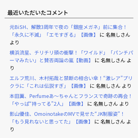
最近いただいたコメント
元BiSH、解散3周年で夜の「銀座メガネ」前に集合！
「永久に不滅」「エモすぎる」【画像】
に
名無しさん
より
横浜流星、チリチリ頭の衝撃！「ワイルド」「パンチパ
ーマみたい」と賛否両論の嵐【動画】
に
名無しさん
よ
り
エルフ荒川、木村拓哉と禁断の相合い傘！“激レア”プリ
クラに「これは伝説すぎ」【画像】
に
名無しさん
より
本田翼、Perfumeあ～ちゃんとフランスで奇跡の再会！
「やっぱ“持ってる”2人」【画像】
に
名無しさん
より
影山優佳、OmoinotakeのMVで見せた“JK制服姿”！
「もう見れないと思ってた」【画像】
に
名無しさん
よ
り