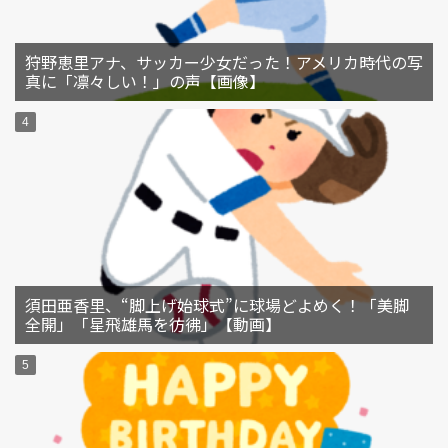
狩野恵里アナ、サッカー少女だった！アメリカ時代の写
真に「凛々しい！」の声【画像】
須田亜香里、“脚上げ始球式”に球場どよめく！「美脚
全開」「星飛雄馬を彷彿」【動画】