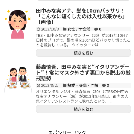
田中みな実アナ、髪を10cmバッサリ！
「こんなに短くしたのは入社以来かも」
【画像】
2013/10/8
女性アナ全般
0
TBS・田中みな実アナウンサー（26）が2013年10月7
日付のブログで、髪の毛を10cmほどバッサリ切ったこ
とを報告している。 ツイッターでは...
続きを読む
藤森慎吾、田中みな実と“イタリアンデー
ト”！常にマスク外さず裏口から脱出の厳
戒態勢
2013/9/25
熱愛・交際・同棲
0
オリエンタルラジオ・藤森慎吾（30）とTBSの田中み
な実アナウンサー（26）が2013年9月某日、都内の人
気イタリアンレストランに現れたという。 ...
続きを読む
スポンサーリンク