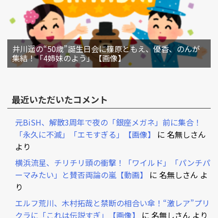
井川遥の“50歳”誕生日会に篠原ともえ、優香、のんが
集結！「4姉妹のよう」【画像】
最近いただいたコメント
元BiSH、解散3周年で夜の「銀座メガネ」前に集合！
「永久に不滅」「エモすぎる」【画像】
に
名無しさん
より
横浜流星、チリチリ頭の衝撃！「ワイルド」「パンチパ
ーマみたい」と賛否両論の嵐【動画】
に
名無しさん
よ
り
エルフ荒川、木村拓哉と禁断の相合い傘！“激レア”プリ
クラに「これは伝説すぎ」【画像】
に
名無しさん
より