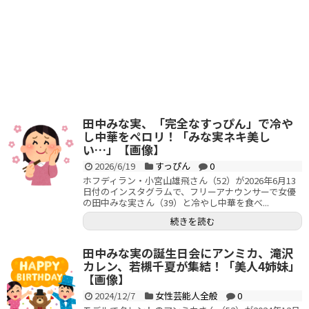
田中みな実、「完全なすっぴん」で冷や
し中華をペロリ！「みな実ネキ美し
い…」【画像】
2026/6/19
すっぴん
0
ホフディラン・小宮山雄飛さん（52）が2026年6月13
日付のインスタグラムで、フリーアナウンサーで女優
の田中みな実さん（39）と冷やし中華を食べ...
続きを読む
田中みな実の誕生日会にアンミカ、滝沢
カレン、若槻千夏が集結！「美人4姉妹」
【画像】
2024/12/7
女性芸能人全般
0