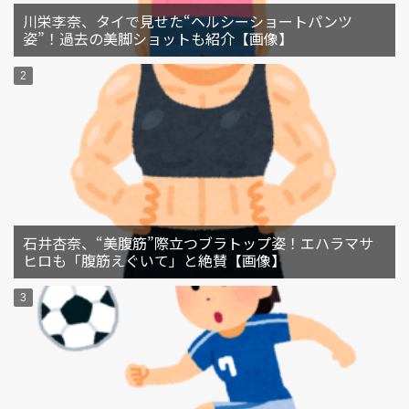
川栄李奈、タイで見せた“ヘルシーショートパンツ
姿”！過去の美脚ショットも紹介【画像】
石井杏奈、“美腹筋”際立つブラトップ姿！エハラマサ
ヒロも「腹筋えぐいて」と絶賛【画像】