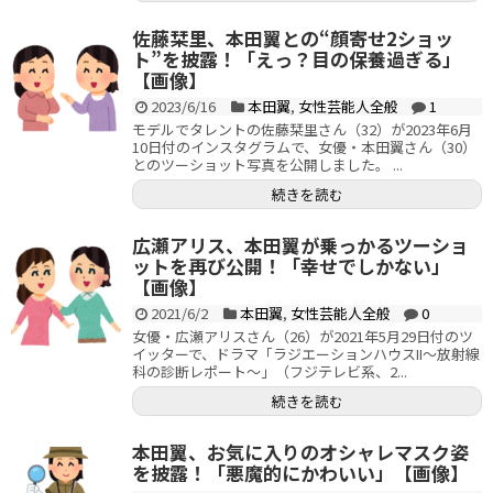
佐藤栞里、本田翼との“顔寄せ2ショッ
ト”を披露！「えっ？目の保養過ぎる」
【画像】
2023/6/16
本田翼
,
女性芸能人全般
1
モデルでタレントの佐藤栞里さん（32）が2023年6月
10日付のインスタグラムで、女優・本田翼さん（30）
とのツーショット写真を公開しました。 ...
続きを読む
広瀬アリス、本田翼が乗っかるツーショ
ットを再び公開！「幸せでしかない」
【画像】
2021/6/2
本田翼
,
女性芸能人全般
0
女優・広瀬アリスさん（26）が2021年5月29日付のツ
イッターで、ドラマ「ラジエーションハウスII～放射線
科の診断レポート～」（フジテレビ系、2...
続きを読む
本田翼、お気に入りのオシャレマスク姿
を披露！「悪魔的にかわいい」【画像】