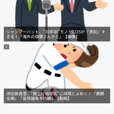
シャンプーハット、“30年前”モノクロ2Sが「男前」す
ぎる！「海外の俳優さんかと」【画像】
須田亜香里、“脚上げ始球式”に球場どよめく！「美脚
全開」「星飛雄馬を彷彿」【動画】