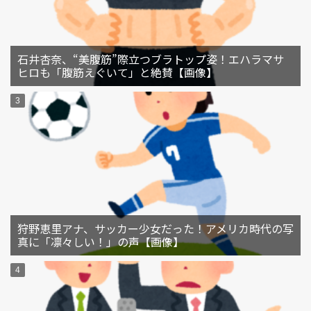
石井杏奈、“美腹筋”際立つブラトップ姿！エハラマサ
ヒロも「腹筋えぐいて」と絶賛【画像】
狩野恵里アナ、サッカー少女だった！アメリカ時代の写
真に「凛々しい！」の声【画像】