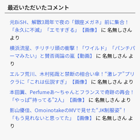
最近いただいたコメント
元BiSH、解散3周年で夜の「銀座メガネ」前に集合！
「永久に不滅」「エモすぎる」【画像】
に
名無しさん
より
横浜流星、チリチリ頭の衝撃！「ワイルド」「パンチパ
ーマみたい」と賛否両論の嵐【動画】
に
名無しさん
よ
り
エルフ荒川、木村拓哉と禁断の相合い傘！“激レア”プリ
クラに「これは伝説すぎ」【画像】
に
名無しさん
より
本田翼、Perfumeあ～ちゃんとフランスで奇跡の再会！
「やっぱ“持ってる”2人」【画像】
に
名無しさん
より
影山優佳、OmoinotakeのMVで見せた“JK制服姿”！
「もう見れないと思ってた」【画像】
に
名無しさん
よ
り