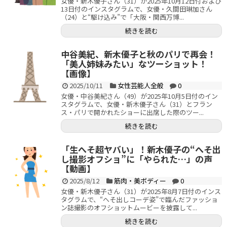
女優・新木優子さん（31）が2025年10月12日付および
13日付のインスタグラムで、女優・久間田琳加さん
（24）と“駆け込み”で「大阪・関西万博...
続きを読む
中谷美紀、新木優子と秋のパリで再会！
「美人姉妹みたい」なツーショット！
【画像】
2025/10/11
女性芸能人全般
0
女優・中谷美紀さん（49）が2025年10月5日付のイン
スタグラムで、女優・新木優子さん（31）とフラン
ス・パリで開かれたショーに出席した際のツー...
続きを読む
「生へそ超ヤバい」！新木優子の“へそ出
し撮影オフショ”に「やられた…」の声
【動画】
2025/8/12
筋肉・美ボディー
0
女優・新木優子さん（31）が2025年8月7日付のインス
タグラムで、“へそ出しコーデ姿”で臨んだファッショ
ン誌撮影のオフショットムービーを披露して...
続きを読む