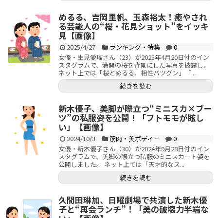
めるる、吉岡里帆、玉森裕太！癒やされ
る芸能人の“桜・花見ショット”をイッキ
見【画像】
2025/4/27
ランキング・特集
0
女優・生見愛瑠さん（23）が2025年4月20日付のイン
スタグラムで、満開の桜を背景にした写真を披露し、
ネット上では「桜とめるる、相性バツグン」「...
続きを読む
新木優子、美脚が際立つ“ミニスカ×ブー
ツ”の私服姿を公開！「フトモモが眩し
い」【画像】
2024/10/3
筋肉・美ボディー
0
女優・新木優子さん（30）が2024年9月28日付のイン
スタグラムで、美脚の際立つ私服のミニスカート姿を
公開しました。 ネット上では「天才的なス...
続きを読む
久間田琳加、日曜劇場で共演した新木優
子と“再会ランチ”！「美の破壊力半端な