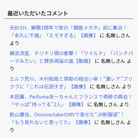
最近いただいたコメント
元BiSH、解散3周年で夜の「銀座メガネ」前に集合！
「永久に不滅」「エモすぎる」【画像】
に
名無しさん
より
横浜流星、チリチリ頭の衝撃！「ワイルド」「パンチパ
ーマみたい」と賛否両論の嵐【動画】
に
名無しさん
よ
り
エルフ荒川、木村拓哉と禁断の相合い傘！“激レア”プリ
クラに「これは伝説すぎ」【画像】
に
名無しさん
より
本田翼、Perfumeあ～ちゃんとフランスで奇跡の再会！
「やっぱ“持ってる”2人」【画像】
に
名無しさん
より
影山優佳、OmoinotakeのMVで見せた“JK制服姿”！
「もう見れないと思ってた」【画像】
に
名無しさん
よ
り