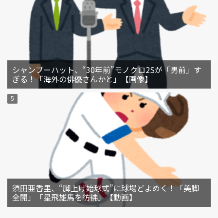
シャンプーハット、“30年前”モノクロ2Sが「男前」す
ぎる！「海外の俳優さんかと」【画像】
須田亜香里、“脚上げ始球式”に球場どよめく！「美脚
全開」「星飛雄馬を彷彿」【動画】