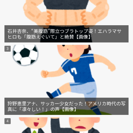
石井杏奈、“美腹筋”際立つブラトップ姿！エハラマサ
ヒロも「腹筋えぐいて」と絶賛【画像】
狩野恵里アナ、サッカー少女だった！アメリカ時代の写
真に「凛々しい！」の声【画像】