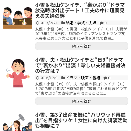
小雪＆松山ケンイチ、“裏かぶり”ドラマ
放送時は外出デート！工夫の中に垣間見
える夫婦の絆
2017/2/24
結婚・挙式・夫婦
0
女優・小雪（40）と俳優・松山ケンイチ（31）夫妻が
2017年2月19日夜、都内のイタリアンレストランで友
人夫妻と思しき方とともに子供を連れて食事...
続きを読む
小雪、夫・松山ケンイチと“日9”ドラマ
で“裏かぶり”出演！珍しい夫婦直接対決
の行方は？
2016/12/9
ドラマ・映画・番組
0
女優・小雪（39）が、夫で俳優の松山ケンイチ（31）
と2017年1月期の“日曜9時枠”に放送される連続ドラマ
で“裏かぶり”の直接対決を演じることに...
続きを読む
小雪、第3子出産を機に“ハリウッド再進
出”を目指すワケ！女性に向けた講演活動
も視野に？