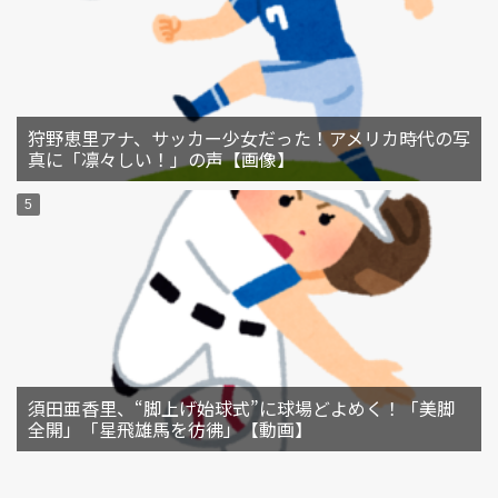
狩野恵里アナ、サッカー少女だった！アメリカ時代の写
真に「凛々しい！」の声【画像】
須田亜香里、“脚上げ始球式”に球場どよめく！「美脚
全開」「星飛雄馬を彷彿」【動画】