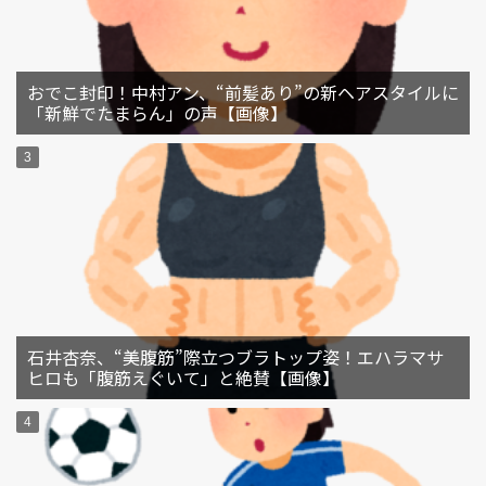
おでこ封印！中村アン、“前髪あり”の新ヘアスタイルに
「新鮮でたまらん」の声【画像】
石井杏奈、“美腹筋”際立つブラトップ姿！エハラマサ
ヒロも「腹筋えぐいて」と絶賛【画像】