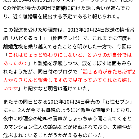
Cの浮気が最大の原因で
離婚
に向けた話し合いが進んでお
り、近く離婚届を提出する予定であると報じられた。
この報道を受けた紗理奈は、2013年10月24日放送の情報番
組「
ハピくるっ！
」（関西テレビ）で、これまでに何度も
離婚危機を乗り越えてきたことを明かした一方で、今回は
「
これはちょっと終わりにしないと、というのが自分では
あったので
」と離婚を示唆しつつ、涙をこぼす場面もみら
れたようだが、同日付のブログで「
話せる時がきたら必ず2
人からきちんと報告しますので見守っていてくれたら嬉し
いです
」と記すなど明言は避けていた。
またその同日となる2013年10月24日発売の「女性セブン」
にも、2人が今でも毎晩のようにど派手な喧嘩をしており、
夜中に紗理奈の絶叫や罵声がしょっちゅう聞こえてくると
のマンション住人の談話などが掲載されており、夫婦仲が
危ぶまれていることがうかがえるものだった。