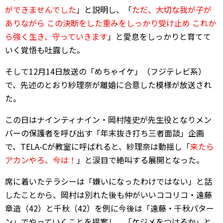
ができませんでした
」と説明し、「
ただ、大切な我が子が
ありながら この決断をした重みをしっかり受け止め これか
ら強く生き、守っていきます
」と愛息をしっかりと育てて
いく覚悟も吐露した。
そして12月14日放送の「めちゃイケ」（フジテレビ系）
で、先述のとおり紗理奈が離婚に合意した模様が放送され
た。
この日はナインティナイン・岡村隆史が先生役となりメン
バーの保護者を呼び出す「年末抜き打ち三者面談」企画
で、TELA-Cが教室に呼ばれると、紗理奈は動揺し「
来たら
アカンやろ、今は！
」と涙目で絶叫する展開となった。
席に着いたテラシーは「嫌いになったわけではない」と話
したことから、岡村は別れた後も仲がいいココリコ・遠藤
章造（42）と千秋（42）を例に今後は「遠藤・千秋パター
ン」でやっていくことを提案し、「ケジメをつけるか」と