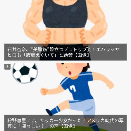
石井杏奈、“美腹筋”際立つブラトップ姿！エハラマサ
ヒロも「腹筋えぐいて」と絶賛【画像】
狩野恵里アナ、サッカー少女だった！アメリカ時代の写
真に「凛々しい！」の声【画像】