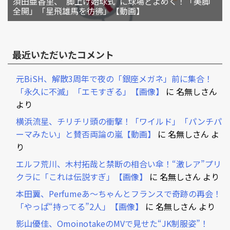
須田亜香里、“脚上げ始球式”に球場どよめく！「美脚
全開」「星飛雄馬を彷彿」【動画】
最近いただいたコメント
元BiSH、解散3周年で夜の「銀座メガネ」前に集合！
「永久に不滅」「エモすぎる」【画像】
に
名無しさん
より
横浜流星、チリチリ頭の衝撃！「ワイルド」「パンチパ
ーマみたい」と賛否両論の嵐【動画】
に
名無しさん
よ
り
エルフ荒川、木村拓哉と禁断の相合い傘！“激レア”プリ
クラに「これは伝説すぎ」【画像】
に
名無しさん
より
本田翼、Perfumeあ～ちゃんとフランスで奇跡の再会！
「やっぱ“持ってる”2人」【画像】
に
名無しさん
より
影山優佳、OmoinotakeのMVで見せた“JK制服姿”！