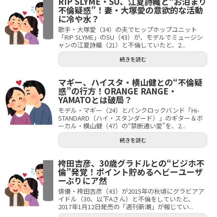
RIP SLYME・SU、江夏詩織と“お泊まり
不倫疑惑”！妻・大塚愛の意欲的な活動
に冷や水？
歌手・大塚愛（34）の夫でヒップホップユニット
「RIP SLYME」のSU（43）が、モデルでミュージシ
ャンの江夏詩織（21）と不倫していたと、2...
続きを読む
マギー、ハイスタ・横山健との“不倫疑
惑”の行方！ORANGE RANGE・
YAMATOとは破局？
モデル・マギー（24）とパンクロックバンド「Hi-
STANDARD（ハイ・スタンダード）」のギター＆ボ
ーカル・横山健（47）の“禁断通い愛”を、2...
続きを読む
袴田吉彦、30歳グラドルとの“ビジホ不
倫”発覚！ポイント貯めるヘビーユーザ
ーぶりにア然
俳優・袴田吉彦（43）が2015年の秋頃にグラビアア
イドル（30、以下Aさん）と不倫をしていたと、
2017年1月12日発売の「週刊新潮」が報じてい...