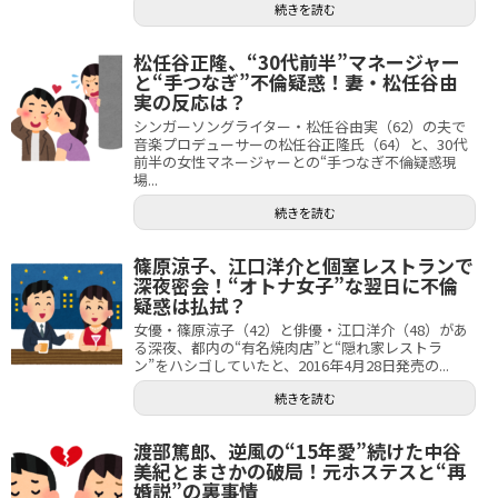
続きを読む
松任谷正隆、“30代前半”マネージャー
と“手つなぎ”不倫疑惑！妻・松任谷由
実の反応は？
シンガーソングライター・松任谷由実（62）の夫で
音楽プロデューサーの松任谷正隆氏（64）と、30代
前半の女性マネージャーとの“手つなぎ不倫疑惑現
場...
続きを読む
篠原涼子、江口洋介と個室レストランで
深夜密会！“オトナ女子”な翌日に不倫
疑惑は払拭？
女優・篠原涼子（42）と俳優・江口洋介（48）があ
る深夜、都内の“有名焼肉店”と“隠れ家レストラ
ン”をハシゴしていたと、2016年4月28日発売の...
続きを読む
渡部篤郎、逆風の“15年愛”続けた中谷
美紀とまさかの破局！元ホステスと“再
婚説”の裏事情