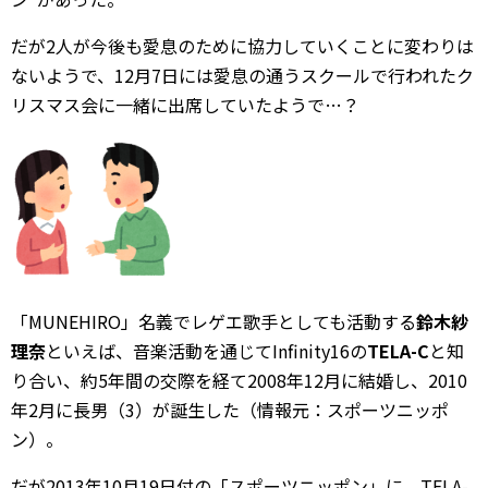
だが2人が今後も愛息のために協力していくことに変わりは
ないようで、12月7日には愛息の通うスクールで行われたク
リスマス会に一緒に出席していたようで…？
「MUNEHIRO」名義でレゲエ歌手としても活動する
鈴木紗
理奈
といえば、音楽活動を通じてInfinity16の
TELA-C
と知
り合い、約5年間の交際を経て2008年12月に結婚し、2010
年2月に長男（3）が誕生した（情報元：スポーツニッポ
ン）。
だが2013年10月19日付の「スポーツニッポン」に、TELA-