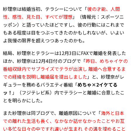
紗理奈は結婚当初、テラシーについて「
彼の才能、人間
性、感性、見た目、すべてが理想
」（情報元：スポーツニ
ッポン）と語っていたほどですし、彼の行動にはこれまで
もある程度は目をつぶってきたのかもしれないが、いよい
よ我慢の限界を超えつつあったのかも。
結局、紗理奈とテラシーは12月3日にFAXで離婚を発表した
ほか、紗理奈は12月4日付のブログで「
昨日、めちゃイケの
番組収録内でサプライズでテラが出演し 離婚へ合意するま
での経緯を説明し離婚届を提出しました
」と、紗理奈がレ
ギュラーを務めるバラエティ番組「
めちゃ×2イケてる
ッ！
」（フジテレビ系）内でテラシーと離婚に合意したこ
とを明らかにした。
また紗理奈は同ブログで、離婚原因について「
海外と日本
での離れた生活も長く、なかなか話せなかったことやお互
い多忙な日々の中ですれ違いが生まれ その溝を埋めること