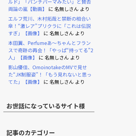
ルド」「パンチパーマみたい」と賛否
両論の嵐【動画】
に
名無しさん
より
エルフ荒川、木村拓哉と禁断の相合い
傘！“激レア”プリクラに「これは伝説
すぎ」【画像】
に
名無しさん
より
本田翼、Perfumeあ～ちゃんとフラン
スで奇跡の再会！「やっぱ“持ってる”2
人」【画像】
に
名無しさん
より
影山優佳、OmoinotakeのMVで見せ
た“JK制服姿”！「もう見れないと思っ
てた」【画像】
に
名無しさん
より
お世話になっているサイト様
記事のカテゴリー