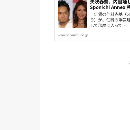
矢吹春奈、内鍵壊し
Sponichi Annex
俳優の仁科克基（３
９）が、仁科の浮気
して部屋に入って…
www.sponichi.co.jp