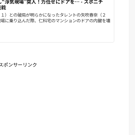
“浮気現場”突入！力任せにドアを… - スポニチ
 芸能
１）との破局が明らかになったタレントの矢吹春奈（２
現場に乗り込んだ際、仁科宅のマンションのドアの内鍵を壊
スポンサーリンク