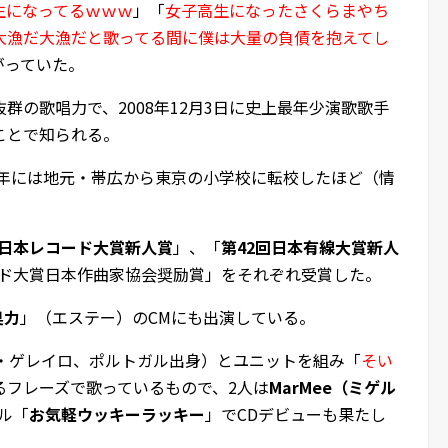
生になってるｗｗｗ
」「
女子高生になったさくらまやち
大漁だ大漁だと歌ってる間に僕は大量の負債を抱えてし
がっていた。
群の歌唱力で、2008年12月3日に史上最年少演歌歌手
ことで知られる。
9年には地元・帯広から東京の小学校に転校したほど（情
回日本レコード大賞新人賞
」、「
第42回日本有線大賞新人
コード大賞日本作曲家協会奨励賞」をそれぞれ受賞した。
臭力
」（エステー）のCMにも出演している。
ル・ゲレイロ、ポルトガル出身）とユニットを組み「
そい
るフレーズで歌っているもので、2人は
MarMee（ミゲル
グル「
お気軽ウッキーラッキー
」でCDデビューも果たし