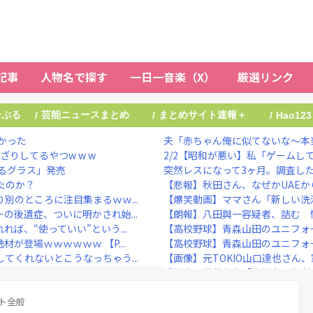
記事
人物名で探す
一日一音楽（X）
厳選リンク
ーぷる
芸能ニュースまとめ
まとめサイト速報＋
/
/
/
Hao123
かった
夫「赤ちゃん俺に似てないな～本当
りしてるやつw w w
2/2【昭和が悪い】私「ゲームして
るグラス」発売
突然レスになって3ヶ月。調査した
たのか？
【悲報】秋田さん、なぜかUAEから目をつ
別のところに注目集まるｗｗ...
【爆笑動画】ママさん「新しい洗濯
の後遺症、ついに明かされ始...
【朗報】八田與一容疑者、詰む 情報
ば、“使っていい”という...
【高校野球】青森山田のユニフォー
が登場ｗｗｗｗｗｗ 【P...
【高校野球】青森山田のユニフォー
てくれないとこうなっちゃう...
【画像】元TOKIO山口達也さん、家
愛煙家・岸谷蘭丸「喫煙者の権利が
【正論】ナイナイ岡村に世の夫た
ト全般
広末涼子、芸能活動再開後、初の地上波