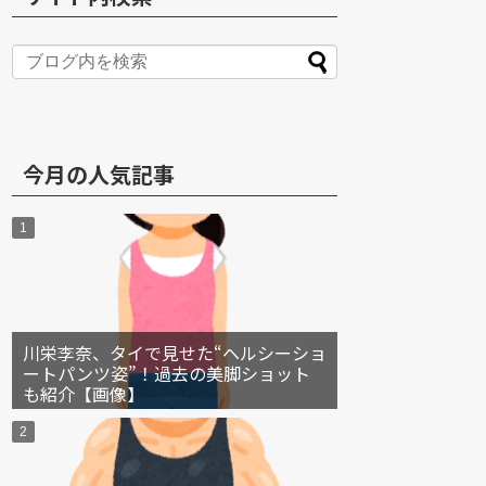
S
今月の人気記事
川栄李奈、タイで見せた“ヘルシーショ
ートパンツ姿”！過去の美脚ショット
も紹介【画像】