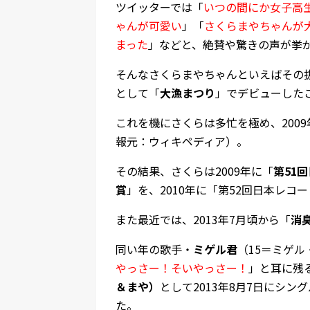
ツイッターでは「
いつの間にか女子高
ゃんが可愛い
」「
さくらまやちゃんが
まった
」などと、絶賛や驚きの声が挙
そんなさくらまやちゃんといえばその抜
として「
大漁まつり
」でデビューした
これを機にさくらは多忙を極め、200
報元：ウィキペディア）。
その結果、さくらは2009年に「
第51
賞
」を、2010年に「第52回日本レ
また最近では、2013年7月頃から「
消
同い年の歌手・
ミゲル君
（15＝ミゲ
やっさー！そいやっさー！
」と耳に残
＆まや）
として2013年8月7日にシン
た。