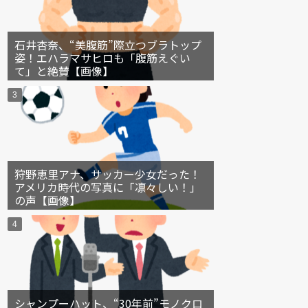
石井杏奈、“美腹筋”際立つブラトップ
姿！エハラマサヒロも「腹筋えぐい
て」と絶賛【画像】
狩野恵里アナ、サッカー少女だった！
アメリカ時代の写真に「凛々しい！」
の声【画像】
シャンプーハット、“30年前”モノクロ