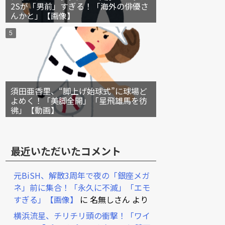
2Sが「男前」すぎる！「海外の俳優さ
んかと」【画像】
須田亜香里、“脚上げ始球式”に球場ど
よめく！「美脚全開」「星飛雄馬を彷
彿」【動画】
最近いただいたコメント
元BiSH、解散3周年で夜の「銀座メガ
ネ」前に集合！「永久に不滅」「エモ
すぎる」【画像】
に
名無しさん
より
横浜流星、チリチリ頭の衝撃！「ワイ