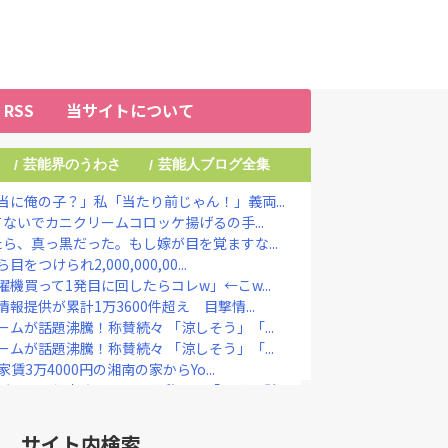
RSS
当サイトについて
芸能界のうわさ
芸能人ブログ全集
/
/
に俺の子？」私「当たり前じゃん！」義両...
ないでカニクリームコロッケ揚げるの手...
ら、真っ黒だった。もし嫁が目を覚ますな...
けられ2,000,000,00...
機買って1発目に回したらコレw」←こw...
提供が累計1万3600件超え 目撃情...
ムが話題沸騰！称賛続々 「涼しそう」「...
ムが話題沸騰！称賛続々 「涼しそう」「...
賃3万4000円の湘南の家からYo...
マジで侵害されてる」と私見 「いくら税...
ちが『大共感』してしまうｗｗｗｗｗｗｗｗ
出演！ TBS系『THE TIME...
サイト内検索