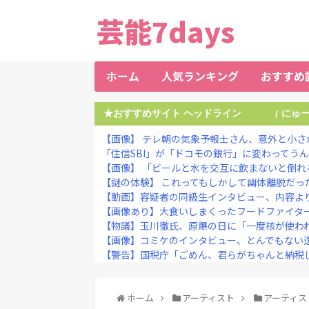
芸能7days
ホーム
人気ランキング
おすすめ
★おすすめサイト ヘッドライン
にゅ
/
【画像】 テレ朝の気象予報士さん、意外と小さ
「住信SBI」が「ドコモの銀行」に変わってうんざ
【画像】 「ビールと水を交互に飲まないと倒れ
【謎の体験】 これってもしかして幽体離脱だっ
【動画】容疑者の同級生インタビュー、内容より
【画像あり】大食いしまくったフードファイター
【物議】玉川徹氏、原爆の日に「一度核が使われれ
【画像】コミケのインタビュー、とんでもない逸材
【警告】国税庁「ごめん、君らがちゃんと納税し
ホーム
アーティスト
アーティス