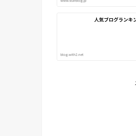
www.starblog.jp
人気ブログランキ
blog.with2.net