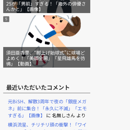
2Sが「男前」すぎる！「海外の俳優さ
んかと」【画像】
須田亜香里、“脚上げ始球式”に球場ど
よめく！「美脚全開」「星飛雄馬を彷
彿」【動画】
最近いただいたコメント
元BiSH、解散3周年で夜の「銀座メガ
ネ」前に集合！「永久に不滅」「エモ
すぎる」【画像】
に
名無しさん
より
横浜流星、チリチリ頭の衝撃！「ワイ