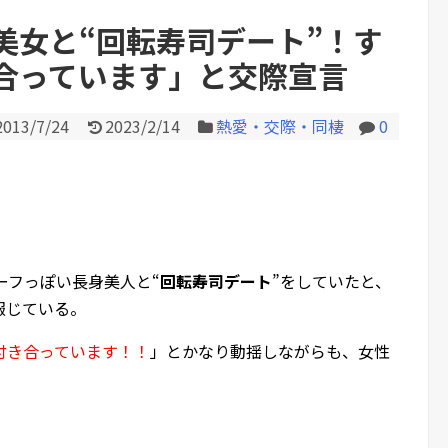
た…」ワイ「会社終わった...
美女と“回転寿司デート”！す
合っています」と交際宣言
Powered by livedoor 相互RS
2013/7/24
2023/2/14
熱愛・交際・同棲
0
ーフっぽい長身美人と“
回転寿司デート
”をしていたと、
が報じている。
付き合っています！！
」とかなり動揺しながらも、女性