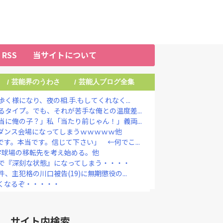
RSS
当サイトについて
芸能界のうわさ
芸能人ブログ全集
/
/
様になり、夜の相.手.もしてくれなく...
タイプ。でも、それが苦手な俺との温度差...
に俺の子？」私「当たり前じゃん！」義両...
のダンス会場になってしまうｗｗｗｗｗ他
す。本当です。信じて下さい」 ←何でこ...
宇球場の移転先を考え始める。他
で『深刻な状態』になってしまう・・・・
主犯格の川口被告(19)に無期懲役の...
くなるぞ・・・・・
けられ2,000,000,00...
マジで侵害されてる」と私見 「いくら税...
出演！ TBS系『THE TIME...
サイト内検索