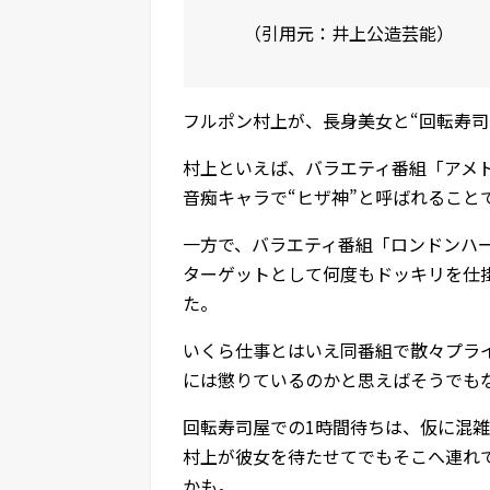
（引用元：井上公造芸能）
フルポン村上が、長身美女と“回転寿司
村上といえば、バラエティ番組「アメ
音痴キャラで“ヒザ神”と呼ばれること
一方で、バラエティ番組「ロンドンハー
ターゲットとして何度もドッキリを仕
た。
いくら仕事とはいえ同番組で散々プラ
には懲りているのかと思えばそうでも
回転寿司屋での1時間待ちは、仮に混
村上が彼女を待たせてでもそこへ連れ
かも。