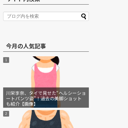
S
今月の人気記事
川栄李奈、タイで見せた“ヘルシーショ
ートパンツ姿”！過去の美脚ショット
も紹介【画像】