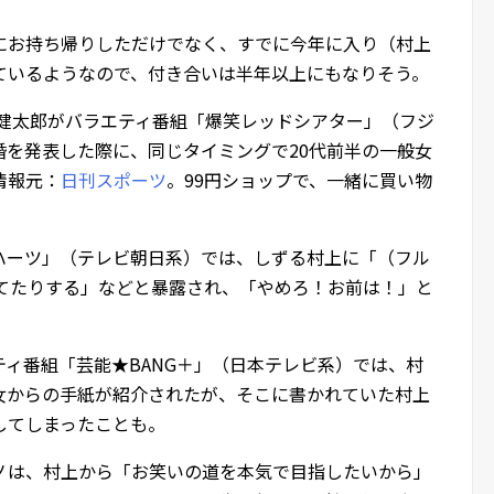
にお持ち帰りしただけでなく、すでに今年に入り（村上
ているようなので、付き合いは半年以上にもなりそう。
亘健太郎がバラエティ番組「爆笑レッドシアター」（フジ
結婚を発表した際に、同じタイミングで20代前半の一般女
情報元：
日刊スポーツ
。99円ショップで、一緒に買い物
ドンハーツ」（テレビ朝日系）では、しずる村上に「（フル
してたりする」などと暴露され、「やめろ！お前は！」と
エティ番組「芸能★BANG＋」（日本テレビ系）では、村
女からの手紙が紹介されたが、そこに書かれていた村上
してしまったことも。
ノは、村上から「お笑いの道を本気で目指したいから」