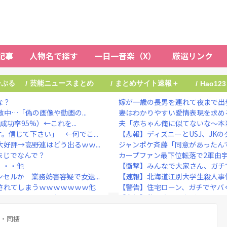
記事
人物名で探す
一日一音楽（X）
厳選リンク
ーぷる
芸能ニュースまとめ
まとめサイト速報＋
/
/
/
Hao123
な？
嫁が一歳の長男を連れて夜まで出歩く
中…「偽の画像や動画の...
妻はわかりやすい愛情表現を求める
功率95%）←これを...
夫「赤ちゃん俺に似てないな～本当
信じて下さい」 ←何でこ...
【悲報】ディズニーとUSJ、JK
好評→高野連はどう出るｗｗ...
ジャンポケ斉藤「同意があったんで
まじでなんで？
カープファン最下位転落で2軍由
・・・他
【衝撃】みんなで大家さん、ガチ
セルか 業務妨害容疑で女逮...
【速報】北海道江別大学生殺人事件、
されてしまうｗｗｗｗｗｗｗ他
【警告】住宅ローン、ガチでヤバ
っちはヤれない････...
【悲報】秋田さん、なぜかUAEから目をつ
“とんでもないもの”を映...
愛煙家・岸谷蘭丸「喫煙者の権利が
TikTokライブして...
際・同棲
広末涼子、芸能活動再開後、初の地上波