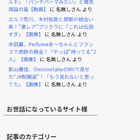
ルド」「パンチパーマみたい」と賛否
両論の嵐【動画】
に
名無しさん
より
エルフ荒川、木村拓哉と禁断の相合い
傘！“激レア”プリクラに「これは伝説
すぎ」【画像】
に
名無しさん
より
本田翼、Perfumeあ～ちゃんとフラン
スで奇跡の再会！「やっぱ“持ってる”2
人」【画像】
に
名無しさん
より
影山優佳、OmoinotakeのMVで見せ
た“JK制服姿”！「もう見れないと思っ
てた」【画像】
に
名無しさん
より
お世話になっているサイト様
記事のカテゴリー