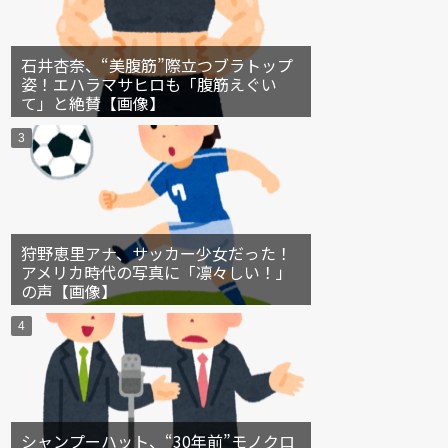
石井杏奈、“美腹筋”際立つブラトップ
姿！エハラマサヒロも「腹筋えぐい
て」と絶賛【画像】
狩野恵里アナ、サッカー少女だった！
アメリカ時代の写真に「凛々しい！」
の声【画像】
シャンプーハット、“30年前”モノクロ