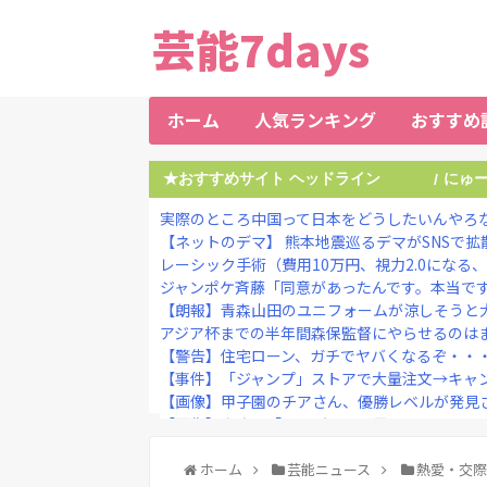
芸能7days
ホーム
人気ランキング
おすすめ
★おすすめサイト ヘッドライン
にゅ
/
実際のところ中国って日本をどうしたいんやろ
【ネットのデマ】 熊本地震巡るデマがSNSで拡散
レーシック手術（費用10万円、視力2.0になる、成
ジャンポケ斉藤「同意があったんです。本当です。
【朗報】青森山田のユニフォームが涼しそうと大
アジア杯までの半年間森保監督にやらせるのは
【警告】住宅ローン、ガチでヤバくなるぞ・・
【事件】「ジャンプ」ストアで大量注文→キャン
【画像】甲子園のチアさん、優勝レベルが発見
【画像】女さん「これがヤれる男ですｗｗｗｗｗｗこ
【放送事故】アイドルさん、ライブ配信でミスって
ジャンポケ斉藤の被害女性「バウムクーヘン売ったり
ホーム
芸能ニュース
熱愛・交