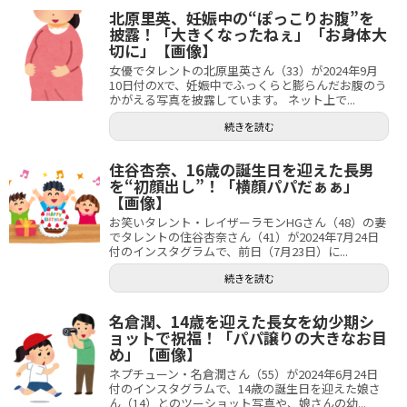
北原里英、妊娠中の“ぽっこりお腹”を
披露！「大きくなったねぇ」「お身体大
切に」【画像】
女優でタレントの北原里英さん（33）が2024年9月
10日付のXで、妊娠中でふっくらと膨らんだお腹のう
かがえる写真を披露しています。 ネット上で...
続きを読む
住谷杏奈、16歳の誕生日を迎えた長男
を“初顔出し”！「横顔パパだぁぁ」
【画像】
お笑いタレント・レイザーラモンHGさん（48）の妻
でタレントの住谷杏奈さん（41）が2024年7月24日
付のインスタグラムで、前日（7月23日）に...
続きを読む
名倉潤、14歳を迎えた長女を幼少期シ
ョットで祝福！「パパ譲りの大きなお目
め」【画像】
ネプチューン・名倉潤さん（55）が2024年6月24日
付のインスタグラムで、14歳の誕生日を迎えた娘さ
ん（14）とのツーショット写真や、娘さんの幼...