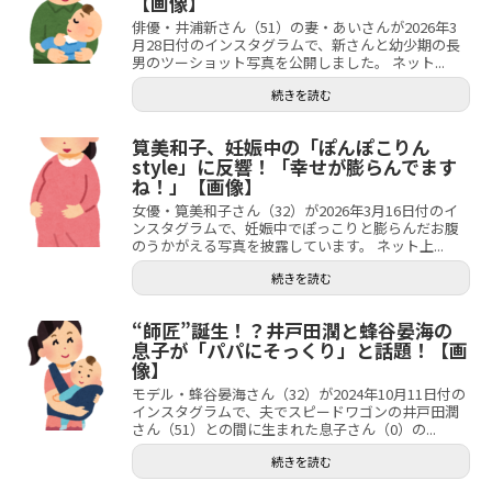
【画像】
俳優・井浦新さん（51）の妻・あいさんが2026年3
月28日付のインスタグラムで、新さんと幼少期の長
男のツーショット写真を公開しました。 ネット...
続きを読む
筧美和子、妊娠中の「ぽんぽこりん
style」に反響！「幸せが膨らんでます
ね！」【画像】
女優・筧美和子さん（32）が2026年3月16日付のイ
ンスタグラムで、妊娠中でぽっこりと膨らんだお腹
のうかがえる写真を披露しています。 ネット上...
続きを読む
“師匠”誕生！？井戸田潤と蜂谷晏海の
息子が「パパにそっくり」と話題！【画
像】
モデル・蜂谷晏海さん（32）が2024年10月11日付の
インスタグラムで、夫でスピードワゴンの井戸田潤
さん（51）との間に生まれた息子さん（0）の...
続きを読む