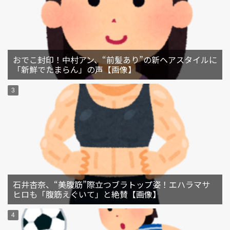
おでこ封印！中村アン、“前髪あり”の新ヘアスタイルに
「新鮮でたまらん」の声【画像】
石井杏奈、“美腹筋”際立つブラトップ姿！エハラマサ
ヒロも「腹筋えぐいて」と絶賛【画像】