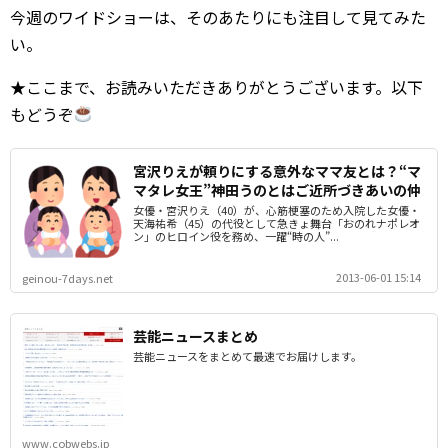
今週のワイドショーは、そのあたりにも注目して見てみた
い。
★ここまで、お読みいただきありがとうございます。以下
もどうぞ
宮沢りえが頼りにする意外なママ友とは？“マ
マタレ女王”神田うのとはご近所づきあいの仲
女優・宮沢りえ（40）が、心筋梗塞のため入院した女優・
天海祐希（45）の代役として急きょ舞台「おのれナポレオ
ン」のヒロイン役を務め、一躍“時の人”...
2013-06-01 15:14
geinou-7days.net
芸能ニュースまとめ
芸能ニュースをまとめて最速でお届けします。
www.cobwebs.jp