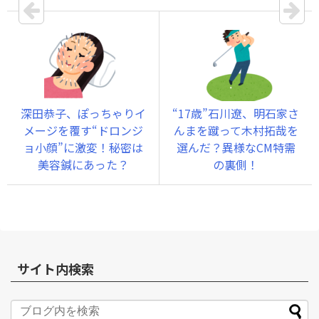
深田恭子、ぽっちゃりイ
“17歳”石川遼、明石家さ
メージを覆す“ドロンジ
んまを蹴って木村拓哉を
ョ小顔”に激変！秘密は
選んだ？異様なCM特需
美容鍼にあった？
の裏側！
サイト内検索