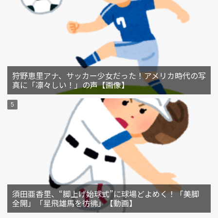
狩野恵里アナ、サッカー少女だった！アメリカ時代の写
真に「凛々しい！」の声【画像】
須田亜香里、“脚上げ始球式”に球場どよめく！「美脚
全開」「星飛雄馬を彷彿」【動画】