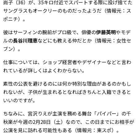
尚子（36）が、35キロ付近でスパートする際に投げ捨てた
サングラスもオークリーのものだったようだ（情報元：ス
ポニチ）。
彼はサーフィンの腕前がプロ級で、俳優の
伊藤英明
やモデ
ルの
長谷川理恵
などにも教える仲だとか（情報元：女性セ
ブン）。
仕事については、ショップ経営者やデザイナーなどと言わ
れているが詳しくはよくわからない。
素性の公表を避けるのには何か特別な理由があるのかもし
れないが、子供が生まれるとなればきちんと入籍できると
いいのですが。
ちなみに、宮沢りえが主演を務める舞台「パイパー」の千
秋楽が今週の2月28日（土）なので、この日までにお相手が
公演を見に訪れる可能性もある（情報元：東スポ）。