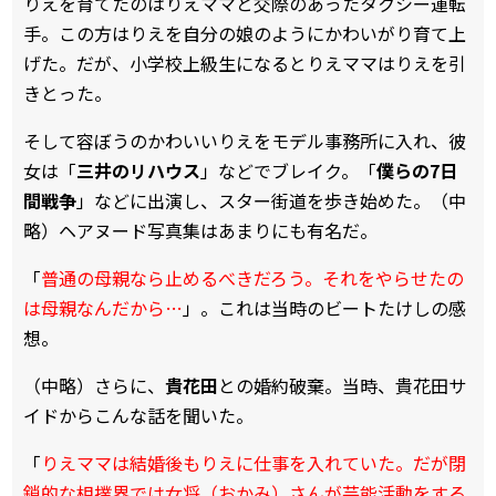
りえを育てたのはりえママと交際のあったタクシー運転
手。この方はりえを自分の娘のようにかわいがり育て上
げた。だが、小学校上級生になるとりえママはりえを引
きとった。
そして容ぼうのかわいいりえをモデル事務所に入れ、彼
女は「
三井のリハウス
」などでブレイク。「
僕らの7日
間戦争
」などに出演し、スター街道を歩き始めた。（中
略）ヘアヌード写真集はあまりにも有名だ。
「
普通の母親なら止めるべきだろう。それをやらせたの
は母親なんだから…
」。これは当時のビートたけしの感
想。
（中略）さらに、
貴花田
との婚約破棄。当時、貴花田サ
イドからこんな話を聞いた。
「
りえママは結婚後もりえに仕事を入れていた。だが閉
鎖的な相撲界では女将（おかみ）さんが芸能活動をする