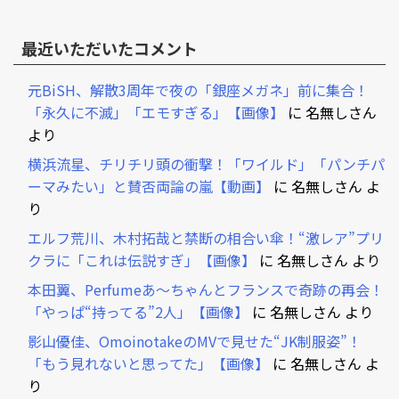
最近いただいたコメント
元BiSH、解散3周年で夜の「銀座メガネ」前に集合！
「永久に不滅」「エモすぎる」【画像】
に
名無しさん
より
横浜流星、チリチリ頭の衝撃！「ワイルド」「パンチパ
ーマみたい」と賛否両論の嵐【動画】
に
名無しさん
よ
り
エルフ荒川、木村拓哉と禁断の相合い傘！“激レア”プリ
クラに「これは伝説すぎ」【画像】
に
名無しさん
より
本田翼、Perfumeあ～ちゃんとフランスで奇跡の再会！
「やっぱ“持ってる”2人」【画像】
に
名無しさん
より
影山優佳、OmoinotakeのMVで見せた“JK制服姿”！
「もう見れないと思ってた」【画像】
に
名無しさん
よ
り