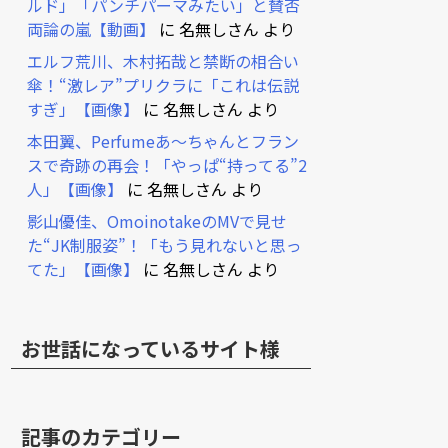
ルド」「パンチパーマみたい」と賛否
両論の嵐【動画】
に
名無しさん
より
エルフ荒川、木村拓哉と禁断の相合い
傘！“激レア”プリクラに「これは伝説
すぎ」【画像】
に
名無しさん
より
本田翼、Perfumeあ～ちゃんとフラン
スで奇跡の再会！「やっぱ“持ってる”2
人」【画像】
に
名無しさん
より
影山優佳、OmoinotakeのMVで見せ
た“JK制服姿”！「もう見れないと思っ
てた」【画像】
に
名無しさん
より
お世話になっているサイト様
記事のカテゴリー