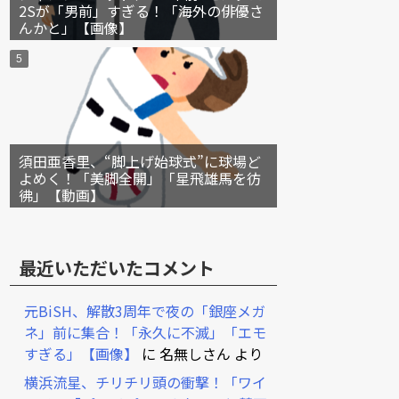
2Sが「男前」すぎる！「海外の俳優さ
んかと」【画像】
須田亜香里、“脚上げ始球式”に球場ど
よめく！「美脚全開」「星飛雄馬を彷
彿」【動画】
最近いただいたコメント
元BiSH、解散3周年で夜の「銀座メガ
ネ」前に集合！「永久に不滅」「エモ
すぎる」【画像】
に
名無しさん
より
横浜流星、チリチリ頭の衝撃！「ワイ