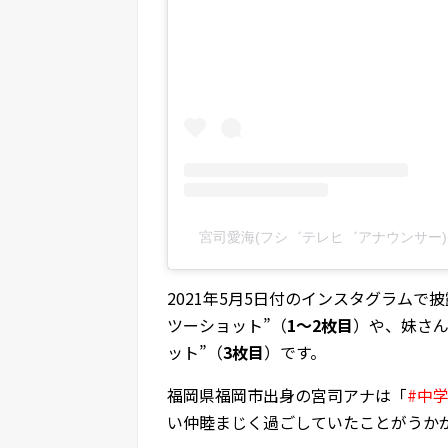
宮司愛海(フシ゛テレヒ゛アナウンサー)(@m
2021年5月5日付のインスタグラム
ツーショット”（
1～2枚目
）や、妹さん
ット”（
3枚目
）です。
福岡県福岡市出身の宮司アナは「
#中
い仲睦まじく過ごしていたことがうか