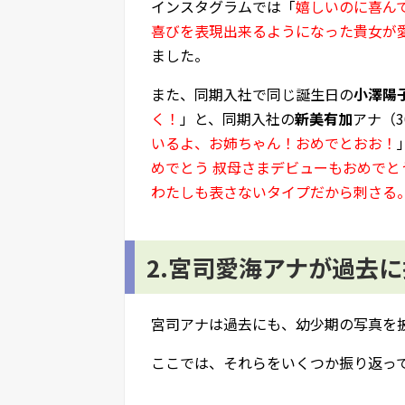
インスタグラムでは「
嬉しいのに喜ん
喜びを表現出来るようになった貴女が
ました。
また、同期入社で同じ誕生日の
小澤陽
く！
」と、同期入社の
新美有加
アナ（3
いるよ、お姉ちゃん！おめでとおお！
めでとう 叔母さまデビューもおめでと
わたしも表さないタイプだから刺さる
2.宮司愛海アナが過去
宮司アナは過去にも、幼少期の写真を
ここでは、それらをいくつか振り返っ