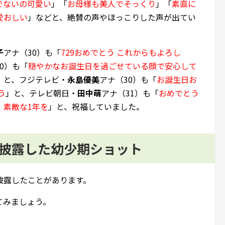
でないの可愛い
」「
お母様も美人でそっくり
」「
素直に
愛おしい
」などと、絶賛の声やほっこりした声が出てい
子
アナ（30）も「
729おめでとう これからもよろし
0）も「
穏やかなお誕生日を過ごせている顔で安心して
」と、フジテレビ・
永島優美
アナ（30）も「
お誕生日お
う
」と、テレビ朝日・
田中萌
アナ（31）も「
おめでとう
。素敵な1年を
」と、祝福していました。
に披露した幼少期ショット
披露したことがあります。
てみましょう。