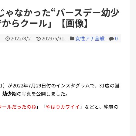
！！！！！！他
じゃなかった“バースデー幼少
昔からクール」【画像】
Powered by livedoor 相互RS
2022/8/2
2023/5/31
女性アナ全般
0
1）が2022年7月29日付のインスタグラムで、31歳の誕
、
幼少期
の写真を公開しました。
クールだったのね
」「
やはりカワイイ
」などと、絶賛の