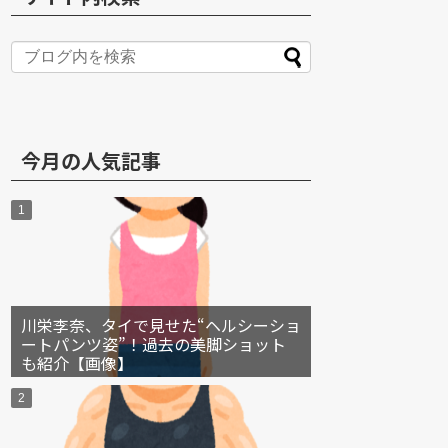
S
今月の人気記事
川栄李奈、タイで見せた“ヘルシーショ
ートパンツ姿”！過去の美脚ショット
も紹介【画像】