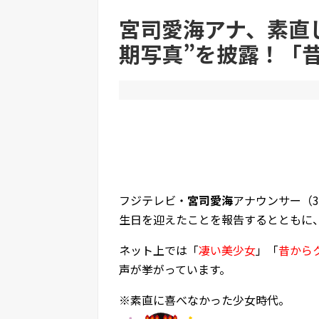
【悲報】立川志らく、ガチでブチギレてしまう
宮司愛海アナ、素直
期写真”を披露！「
Powered by livedoor 相互RSS
フジテレビ・
宮司愛海
アナウンサー（3
生日を迎えたことを報告するとともに
ネット上では「
凄い美少女
」「
昔から
声が挙がっています。
※素直に喜べなかった少女時代。