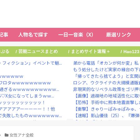
記事
人物名で探す
一日一音楽（X）
厳選リンク
ーぷる
芸能ニュースまとめ
まとめサイト速報＋
/
/
/
Hao123
フィクション」イベントで魅...
弟から電話「オカンが何か変」私「
もう処分したけど実家の縁台の下
ｗｗｗｗｗｗ
「帰ってきたら捨てよう」と玄関に
ワロタｗｗｗｗｗｗｗｗｗ
ロシア、ウクライナの大規模通販
ぎるｗｗｗｗｗｗｗｗｗｗ...
非現実的なリベラル政策をゴリ押し
X女になってしまうｗｗ...
【画像】過疎地の地域活性化に取り
ッッッッッッッッッッ！
【恐怖】手術中に熊本地震直撃し
アアアアアーーーーー！！他
【衝撃】きゃりーぱみゅぱみゅ、
失敗したものｗｗｗｗｗｗｗ...
【速報】影山優佳（25）、『爆
うｗｗｗｗｗｗｗ他
【速報】『有吉の夏休み』、とん
株式投資が自信喪失の原因...
NHKでも性加害！番組出演者Ｘ特
のセーラーウラヌス←くっそ...
女性アナ全般
大物ミュージシャンが投稿 「日本