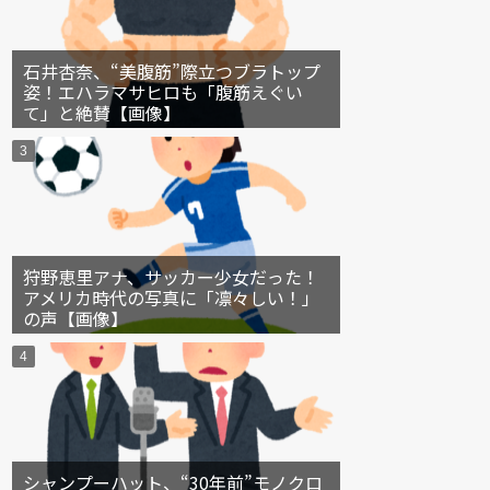
石井杏奈、“美腹筋”際立つブラトップ
姿！エハラマサヒロも「腹筋えぐい
て」と絶賛【画像】
狩野恵里アナ、サッカー少女だった！
アメリカ時代の写真に「凛々しい！」
の声【画像】
シャンプーハット、“30年前”モノクロ