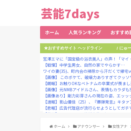
芸能7days
ホーム
人気ランキング
おすすめ
★おすすめサイト ヘッドライン
にゅ
/
宮澤エマに「国宝級の浴衣美人」の声！「マイ・
【戦慄】中学生男女、自然の家でやらかす…
ワイの妻(35)、町内会の掃除から汗だくで帰宅
【画像】 このボケて、破壊力ありすぎてクッソ
【朗報】お触りOKなベトナムの卒業式が羨まし過
【画像】元NMBアイドルさん、表情もカラダもS♡
【画像あり】剛力彩芽さんの現在の姿、エッッ
【速報】影山優佳（25）、『爆弾発言』キタァ
【悲報】広告代理店が流行らせようとしてガチで
【動画】あのちゃん、放送事故を起こしてしま
【投資の闇】若い男性の6割超が「人生の敗者」 
【朗報動画】舞台『美少女戦士セーラームーン』
ホーム
アナウンサー
女性アナ