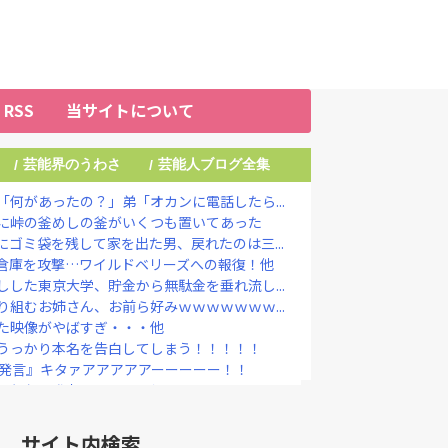
RSS
当サイトについて
芸能界のうわさ
芸能人ブログ全集
/
/
何があったの？」弟「オカンに電話したら...
に峠の釜めしの釜がいくつも置いてあった
ゴミ袋を残して家を出た男、戻れたのは三...
倉庫を攻撃…ワイルドベリーズへの報復！他
した東京大学、貯金から無駄金を垂れ流し...
組むお姉さん、お前ら好みｗｗｗｗｗｗｗ...
た映像がやばすぎ・・・他
うっかり本名を告白してしまう！！！！！
弾発言』キタァアアアアアーーーーー！！
でもない発表をしてしまう！！！！！
定なら降板ドミノ 被害者があえて〝最強...
国憲法の3大原則を絶対に変えさせてはな...
サイト内検索