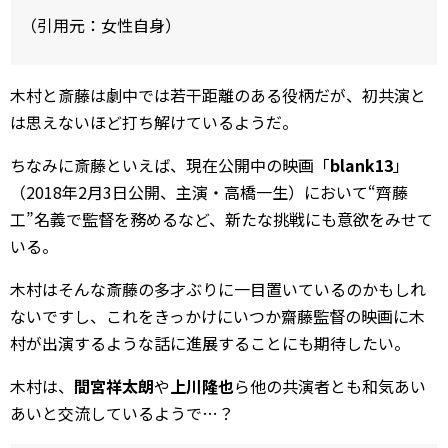
（引用元：女性自身）
木村と斎藤は劇中では若干距離のある役柄だが、初共演と
は思えないほど打ち解けているようだ。
ちなみに斎藤といえば、現在公開中の映画「
blank13
」
（2018年2月3日公開、主演・高橋一生）において“齊藤
工”名義で監督を務めるなど、新たな挑戦にも意欲をみせて
いる。
木村はそんな斎藤の多才ぶりに一目置いているのかもしれ
ないですし、これをきっかけにいつか齋藤監督の映画に木
村が出演するような話に進展することにも期待したい。
木村は、
間宮祥太朗
や
上川隆也
ら他の共演者とも和気あい
あいと交流しているようで…？