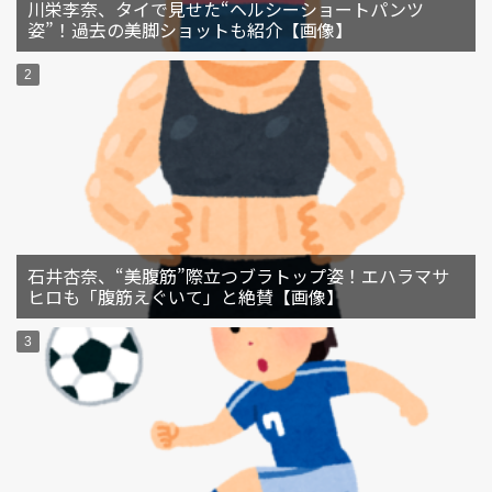
川栄李奈、タイで見せた“ヘルシーショートパンツ
姿”！過去の美脚ショットも紹介【画像】
石井杏奈、“美腹筋”際立つブラトップ姿！エハラマサ
ヒロも「腹筋えぐいて」と絶賛【画像】