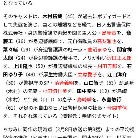
となっている。
そのキャストは、
木村拓哉
（45）が過去にボディガードと
して失態を演じ、妻との離婚などを経て、日ノ出警備保障
株式会社・身辺警護課で再起を図る主人公・
島崎章
を、
斎
藤工
（36）が身辺警護課で、元自衛隊員の
高梨雅也
を、
菜々緒
（29）が身辺警護課の紅一点・
菅沼まゆ
を、
間宮祥
太朗
（24）が身辺警護課の若手で、ノリが軽い
沢口正太郎
を、
上川隆也
（52）が身辺警護課の課長・
村田五郎
を、
石
田ゆり子
（48）が厚生労働大臣・
立原愛子
を、
江口洋介
（50）が警視庁のSP・
落合義明
を、
山口智子
（53）が島崎
（木村）の元妻・
小田切仁美
を、
田中奏生
（12）が島崎
（木村）と仁美（山口）の息子・
島崎瞬
を、
永島敏行
（61）が足の不自由な日ノ出警備保障の社長・
今関重信
を、それぞれ演じている（情報元：番組公式サイト）。
ちなみに同作の現時点（3月8日放送の第8話）までの平均視
聴率の推移（ビデオリサーチ調べ、関東地区）は、以下の