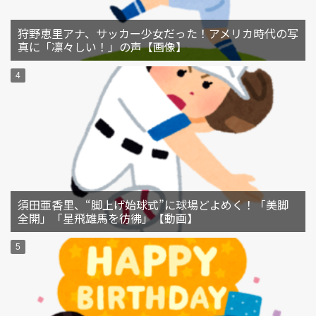
狩野恵里アナ、サッカー少女だった！アメリカ時代の写
真に「凛々しい！」の声【画像】
須田亜香里、“脚上げ始球式”に球場どよめく！「美脚
全開」「星飛雄馬を彷彿」【動画】