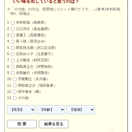
いい味を出していると思うのは？
※「その他」の方は、投票後にコメント欄でどうぞ。
→
(参考)木村拓哉、
「BG」現場は…
木村拓哉（島崎章）
江口洋介（落合義明）
斎藤工（高梨雅也）
菜々緒（菅沼まゆ）
間宮祥太朗（沢口正太郎）
石田ゆり子（立原愛子）
上川隆也（村田五郎）
満島真之介（河野純也）
永島敏行（今関重信）
宇梶剛士（氷川修）
阿部進之介（清田春孝）
田中奏生（瞬）
その他