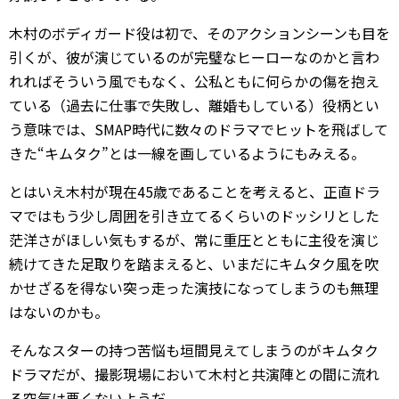
木村のボディガード役は初で、そのアクションシーンも目を
引くが、彼が演じているのが完璧なヒーローなのかと言わ
れればそういう風でもなく、公私ともに何らかの傷を抱え
ている（過去に仕事で失敗し、離婚もしている）役柄とい
う意味では、SMAP時代に数々のドラマでヒットを飛ばして
きた“キムタク”とは一線を画しているようにもみえる。
とはいえ木村が現在45歳であることを考えると、正直ドラ
マではもう少し周囲を引き立てるくらいのドッシリとした
茫洋さがほしい気もするが、常に重圧とともに主役を演じ
続けてきた足取りを踏まえると、いまだにキムタク風を吹
かせざるを得ない突っ走った演技になってしまうのも無理
はないのかも。
そんなスターの持つ苦悩も垣間見えてしまうのがキムタク
ドラマだが、撮影現場において木村と共演陣との間に流れ
る空気は悪くないようだ。