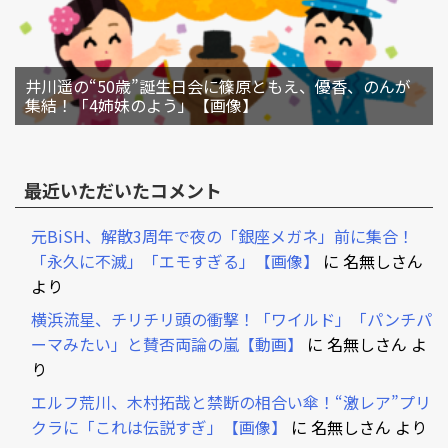
井川遥の“50歳”誕生日会に篠原ともえ、優香、のんが
集結！「4姉妹のよう」【画像】
最近いただいたコメント
元BiSH、解散3周年で夜の「銀座メガネ」前に集合！
「永久に不滅」「エモすぎる」【画像】
に
名無しさん
より
横浜流星、チリチリ頭の衝撃！「ワイルド」「パンチパ
ーマみたい」と賛否両論の嵐【動画】
に
名無しさん
よ
り
エルフ荒川、木村拓哉と禁断の相合い傘！“激レア”プリ
クラに「これは伝説すぎ」【画像】
に
名無しさん
より