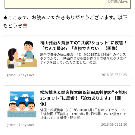
©
芸能7days
★ここまで、お読みいただきありがとうございます。以下
もどうぞ
福山雅治＆斎藤工の“共演2ショット”に反響！
「なんて贅沢」「直視できない」【画像】
歌手で俳優の福山雅治（49）が2018年2月24日付のインス
タグラムで、「映画作りから自分作りまで様々なクリエイ
ティブを語っていただきました」のコ...
2018-02-27 14:23
geinou-7days.net
松坂桃李＆間宮祥太朗＆新田真剣佑の“不能犯
3ショット”に反響！「迫力あります」【画
像】
俳優・松坂桃李（29）が2018年2月2日付のツイッターで、
主演映画「不能犯」（2018年2月1日公開、PG-12指定）で
共演している俳優・間宮祥...
2018-02-05 11:50
geinou-7days.net