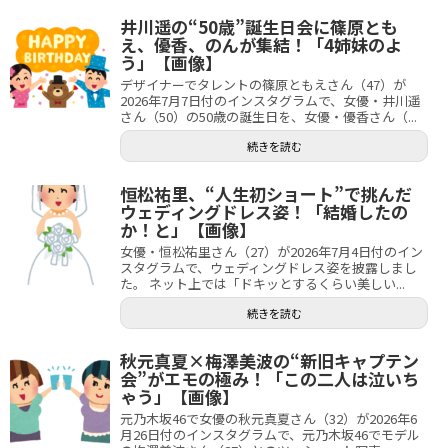
井川遥の“50歳”誕生日会に篠原とも
え、優香、のんが集結！「4姉妹のよ
う」【画像】
デザイナーでタレントの篠原ともえさん（47）が
2026年7月7日付のインスタグラムで、女優・井川遥
さん（50）の50歳の誕生日を、女優・優香さん（...
続きを読む
恒松祐里、“人生初ショート”で挑んだ
ウェディングドレス姿！「結婚したの
か！と」【画像】
女優・恒松祐里さん（27）が2026年7月4日付のイン
スタグラムで、ウェディングドレス姿を披露しまし
た。 ネット上では「ドキッとするくらい美しい...
続きを読む
秋元真夏×梅澤美波の“新旧キャプテン
会”がエモの極み！「この二人は泣いち
ゃう」【画像】
元乃木坂46で女優の秋元真夏さん（32）が2026年6
月26日付のインスタグラムで、元乃木坂46でモデル