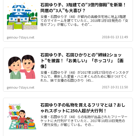
石田ゆり子、3階建ての“3億円御殿”を新築！
同居の“3人”も大喜び？
女優・石田ゆり子（48）が都内の高級住宅地に地上3階建
てのマイホームを建てていたと、2018年1月5日発売の「女
性セブン」が報じている。 その“...
2018-01-13 11:49
geinou-7days.net
石田ゆり子、石田ひかりとの“姉妹2ショッ
ト”を披露！「お美しい」「ホッコリ」【画
像】
女優・石田ゆり子（48）が2017年10月27日付のインスタグ
ラムで、骨折した愛猫・ハニオくんのために駆けつけてく
れた、妹で女優の石田ひかり（45...
2017-10-31 11:50
geinou-7days.net
石田ゆり子の私物を買えるフリマとは？おし
ゃれスポットに250人超が大行列！
女優・石田ゆり子（48）らの私物が出品されたフリーマー
ケットに大行列ができていたと、2017年10月10日発売の
「週刊女性」が報じている。 その...