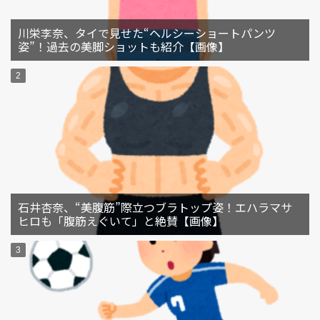
川栄李奈、タイで見せた“ヘルシーショートパンツ
姿”！過去の美脚ショットも紹介【画像】
石井杏奈、“美腹筋”際立つブラトップ姿！エハラマサ
ヒロも「腹筋えぐいて」と絶賛【画像】