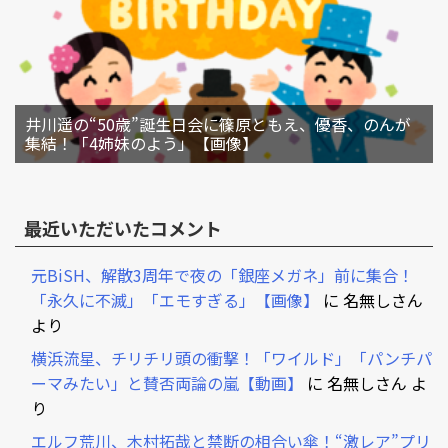
井川遥の“50歳”誕生日会に篠原ともえ、優香、のんが
集結！「4姉妹のよう」【画像】
最近いただいたコメント
元BiSH、解散3周年で夜の「銀座メガネ」前に集合！
「永久に不滅」「エモすぎる」【画像】
に
名無しさん
より
横浜流星、チリチリ頭の衝撃！「ワイルド」「パンチパ
ーマみたい」と賛否両論の嵐【動画】
に
名無しさん
よ
り
エルフ荒川、木村拓哉と禁断の相合い傘！“激レア”プリ