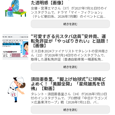
た透明感【画像】
女優・宮澤エマさん（37）が2027年7月31日付のイ
ンスタグラムで、ドラマ「マイ・フィクション」
（テレビ朝日系、2026年7月期）のイベントに出...
続きを読む
“可愛すぎる元スタバ店員”安井南、運
転免許証が「やっぱりきれい」と話題！
【画像】
ミス日本2024ファイナリストでタレントの安井南さ
ん（22）が2026年7月14日付のインスタグラムで、
取得した運転免許証（普通自動車第一種運転免...
続きを読む
須田亜香里、“脚上げ始球式”に球場ど
よめく！「美脚全開」「星飛雄馬を彷
彿」【動画】
タレント・須田亜香里さん（34）が2026年7月13日
付のインスタグラムで、プロ野球「中日ドラゴンズ
×広島東洋カープ」戦（2026年7月11日、バ...
続きを読む