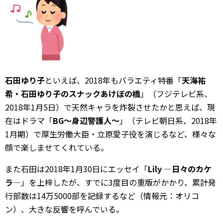
石田ゆり子
といえば、2018年もバラエティ特番「
天海祐
希・石田ゆり子のスナックあけぼの橋
」（フジテレビ系、
2018年1月5日）で天然キャラを炸裂させたかと思えば、現
在はドラマ「
BG～身辺警護人～
」（テレビ朝日系、2018年
1月期）で厚生労働大臣・立原愛子役を演じるなど、様々な
顔で楽しませてくれている。
また石田は2018年1月30日にエッセイ「
Lily ―日々のカケ
ラ―
」を上梓したが、すでに3度目の重版がかかり、累計発
行部数は14万5000部を記録するなど（情報元：オリコ
ン）、大きな反響を呼んでいる。