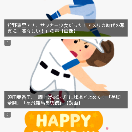
狩野恵里アナ、サッカー少女だった！アメリカ時代の写
真に「凛々しい！」の声【画像】
須田亜香里、“脚上げ始球式”に球場どよめく！「美脚
全開」「星飛雄馬を彷彿」【動画】