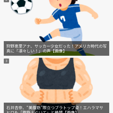
狩野恵里アナ、サッカー少女だった！アメリカ時代の写
真に「凛々しい！」の声【画像】
石井杏奈、“美腹筋”際立つブラトップ姿！エハラマサ
ヒロも「腹筋えぐいて」と絶賛【画像】