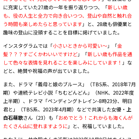
に充実していた27歳の一年を振り返りつつ、「
新しい歳
も、役の人生と全力で向き合いつつ、登山や自然と触れ合
う時間も楽しめたらと思っています
」と、28歳も俳優業と
趣味の登山に没頭することを目標に掲げていました。
インスタグラムでは「
小さいときから可愛い～
」「
金
髪？？？すごくかわいいですけど
」「
新しい歳も作品を通
して色々な表情を見れることを楽しみにしています！
」な
どと、絶賛や祝福の声が出ていました。
また、ドラマ「義母と娘のブルース」（TBS系、2018年7月
期）や連続テレビ小説「ちむどんどん」（NHK、2022年度
上半期）、ドラマ「ペンディングトレイン-8時23分、明日
君と」（TBS系、2023年4月期）などで共演した女優・
上
白石萌歌
さん（23）も「
おめでとう！これからも海くんが
たくさん山に登れますように
」と、祝福していました。