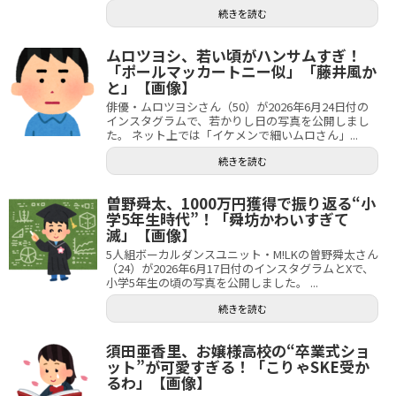
続きを読む
ムロツヨシ、若い頃がハンサムすぎ！
「ポールマッカートニー似」「藤井風か
と」【画像】
俳優・ムロツヨシさん（50）が2026年6月24日付の
インスタグラムで、若かりし日の写真を公開しまし
た。 ネット上では「イケメンで細いムロさん」...
続きを読む
曽野舜太、1000万円獲得で振り返る“小
学5年生時代”！「舜坊かわいすぎて
滅」【画像】
5人組ボーカルダンスユニット・M!LKの曽野舜太さん
（24）が2026年6月17日付のインスタグラムとXで、
小学5年生の頃の写真を公開しました。 ...
続きを読む
須田亜香里、お嬢様高校の“卒業式ショ
ット”が可愛すぎる！「こりゃSKE受か
るわ」【画像】