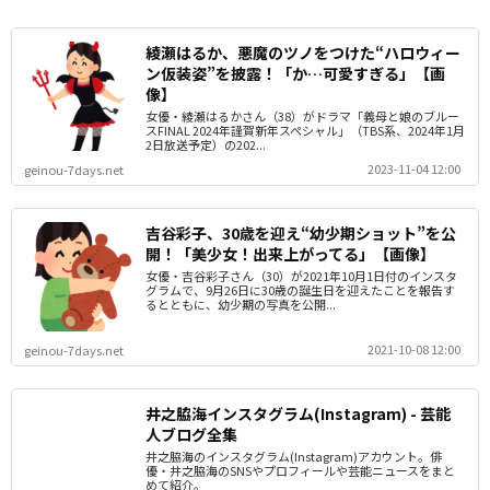
綾瀬はるか、悪魔のツノをつけた“ハロウィー
ン仮装姿”を披露！「か…可愛すぎる」【画
像】
女優・綾瀬はるかさん（38）がドラマ「義母と娘のブルー
スFINAL 2024年謹賀新年スペシャル」（TBS系、2024年1月
2日放送予定）の202...
2023-11-04 12:00
geinou-7days.net
吉谷彩子、30歳を迎え“幼少期ショット”を公
開！「美少女！出来上がってる」【画像】
女優・吉谷彩子さん（30）が2021年10月1日付のインスタ
グラムで、9月26日に30歳の誕生日を迎えたことを報告す
るとともに、幼少期の写真を公開...
2021-10-08 12:00
geinou-7days.net
井之脇海インスタグラム(Instagram) - 芸能
人ブログ全集
井之脇海のインスタグラム(Instagram)アカウント。俳
優・井之脇海のSNSやプロフィールや芸能ニュースをまと
めて紹介。