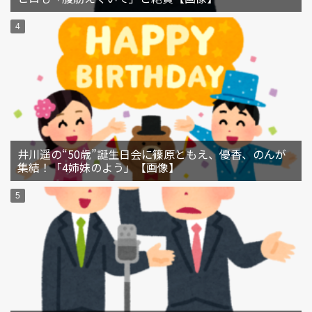
井川遥の“50歳”誕生日会に篠原ともえ、優香、のんが
集結！「4姉妹のよう」【画像】