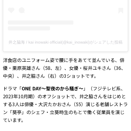
井之脇海 / kai inowaki official(@kai_inowaki)がシェアした投稿
洋食店のユニフォーム姿で腰に手をあてて並んでいる、俳
優・栗原英雄さん（58、左）、女優・桜井ユキさん（36、
中央）、井之脇さん（右）の3ショットです。
ドラマ「
ONE DAY～聖夜のから騒ぎ～
」（フジテレビ系、
2023年10月期）のオフショットで、井之脇さんをはじめと
する3人は俳優・大沢たかおさん（55）演じる老舗レストラ
ン「葵亭」のシェフ・立葵時生のもとで働く従業員を演じ
ています。