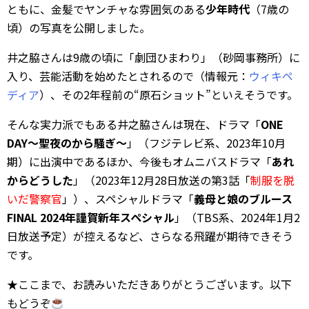
ともに、金髪でヤンチャな雰囲気のある
少年時代
（7歳の
頃）の写真を公開しました。
井之脇さんは9歳の頃に「劇団ひまわり」（砂岡事務所）に
入り、芸能活動を始めたとされるので（情報元：
ウィキペ
ディア
）、その2年程前の“原石ショット”といえそうです。
そんな実力派でもある井之脇さんは現在、ドラマ「
ONE
DAY～聖夜のから騒ぎ～
」（フジテレビ系、2023年10月
期）に出演中であるほか、今後もオムニバスドラマ「
あれ
からどうした
」（2023年12月28日放送の第3話「
制服を脱
いだ警察官
」）、スペシャルドラマ「
義母と娘のブルース
FINAL 2024年謹賀新年スペシャル
」（TBS系、2024年1月2
日放送予定）が控えるなど、さらなる飛躍が期待できそう
です。
★ここまで、お読みいただきありがとうございます。以下
もどうぞ