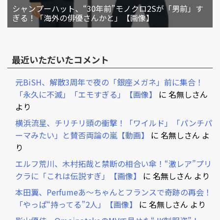
シャンプーハット、“30年前”モノクロ2Sが「男前」す
ぎる！「海外の俳優さんかと」【画像】
最近いただいたコメント
元BiSH、解散3周年で夜の「銀座メガネ」前に集合！
「永久に不滅」「エモすぎる」【画像】
に
名無しさん
より
横浜流星、チリチリ頭の衝撃！「ワイルド」「パンチパ
ーマみたい」と賛否両論の嵐【動画】
に
名無しさん
よ
り
エルフ荒川、木村拓哉と禁断の相合い傘！“激レア”プリ
クラに「これは伝説すぎ」【画像】
に
名無しさん
より
本田翼、Perfumeあ～ちゃんとフランスで奇跡の再会！
「やっぱ“持ってる”2人」【画像】
に
名無しさん
より