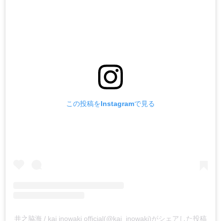
この投稿をInstagramで見る
井之脇海 / kai inowaki official(@kai_inowaki)がシェアした投稿