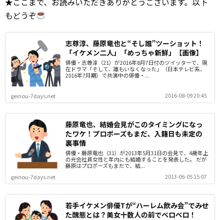
★ここまで、お読みいただきありがとうございます。以下
もどうぞ
志尊淳、藤原竜也と“そし誰”ツーショット！
「イケメン二人」「めっちゃ新鮮」【画像】
俳優・志尊淳（21）が2016年8月7日付のツイッターで、現
在ドラマ「そして、誰もいなくなった」（日本テレビ系、
2016年7月期）で共演中の俳優・...
2016-08-09 20:45
geinou-7days.net
藤原竜也、結婚会見がこのタイミングになっ
たワケ！プロポーズもまだ、入籍日も未定の
裏事情
俳優・藤原竜也（31）が2013年5月31日の会見で、4歳年上
の元会社員女性と年内にも結婚することを発表した。 だが
藤原はプロポーズもまだで、結...
2013-06-05 15:07
geinou-7days.net
若手イケメン俳優Tが“ハーレム飲み会”でみせ
た醜態とは？美女十数人の前でベロベロ！