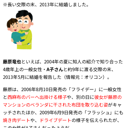
※長い交際の末、2013年に結婚しました。
藤原竜也
といえば、2004年の夏に知人の紹介で知り合った
4歳年上の一般女性・
A子さん
と約9年に渡る交際の末、
2013年5月に結婚を報告した（情報元：オリコン）。
藤原は、2006年8月10日発売の「フライデー」に一般女性
と
西麻布のバーへ出掛ける様子
や、別の日に
彼女が藤原の
マンションのベランダに干された布団を取り込む姿
がキャ
ッチされたほか、2009年6月9日発売の「フラッシュ」にも
焼き肉デート
や、
ドライブデート
の様子を伝えられたが、
この女性がA子さんだったようだ。