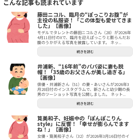
こんな記事も読まれています
藤田ニコル、臨月の“ぽっこりお腹”が
主役の私服姿！「この体型も愛せてきま
した」【画像】
モデルでタレントの藤田ニコルさん（28）が2026年
4月11日付のXで、臨月を迎えぽっこりと膨らんだお
腹のうかがえる写真を披露しています。 ネッ...
続きを読む
井浦新、“16年前”のパパ姿に妻も脱
帽！「35歳のお父さんが美し過ぎる」
【画像】
俳優・井浦新さん（51）の妻・あいさんが2026年3
月28日付のインスタグラムで、新さんと幼少期の長
男のツーショット写真を公開しました。 ネット...
続きを読む
筧美和子、妊娠中の「ぽんぽこりん
style」に反響！「幸せが膨らんでます
ね！」【画像】
女優・筧美和子さん（32）が2026年3月16日付のイ