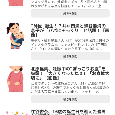
ンスタグラムで、妊娠中でぽっこりと膨らんだお腹
のうかがえる写真を披露しています。 ネット上...
続きを読む
“師匠”誕生！？井戸田潤と蜂谷晏海の
息子が「パパにそっくり」と話題！【画
像】
モデル・蜂谷晏海さん（32）が2024年10月11日付の
インスタグラムで、夫でスピードワゴンの井戸田潤
さん（51）との間に生まれた息子さん（0）の...
続きを読む
北原里英、妊娠中の“ぽっこりお腹”を
披露！「大きくなったねぇ」「お身体大
切に」【画像】
女優でタレントの北原里英さん（33）が2024年9月
10日付のXで、妊娠中でふっくらと膨らんだお腹のう
かがえる写真を披露しています。 ネット上で...
続きを読む
住谷杏奈、16歳の誕生日を迎えた長男