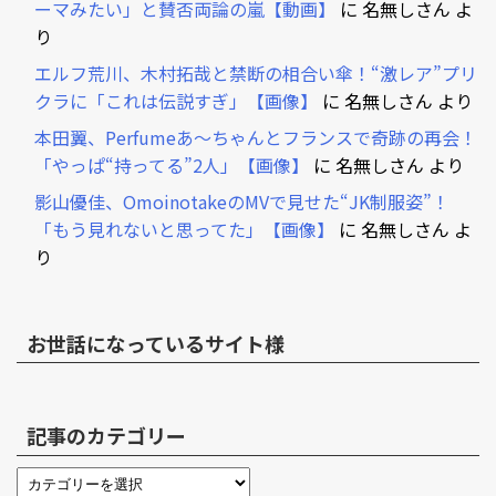
ーマみたい」と賛否両論の嵐【動画】
に
名無しさん
よ
り
エルフ荒川、木村拓哉と禁断の相合い傘！“激レア”プリ
クラに「これは伝説すぎ」【画像】
に
名無しさん
より
本田翼、Perfumeあ～ちゃんとフランスで奇跡の再会！
「やっぱ“持ってる”2人」【画像】
に
名無しさん
より
影山優佳、OmoinotakeのMVで見せた“JK制服姿”！
「もう見れないと思ってた」【画像】
に
名無しさん
よ
り
お世話になっているサイト様
記事のカテゴリー