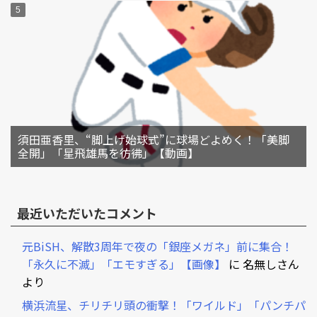
須田亜香里、“脚上げ始球式”に球場どよめく！「美脚
全開」「星飛雄馬を彷彿」【動画】
最近いただいたコメント
元BiSH、解散3周年で夜の「銀座メガネ」前に集合！
「永久に不滅」「エモすぎる」【画像】
に
名無しさん
より
横浜流星、チリチリ頭の衝撃！「ワイルド」「パンチパ