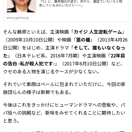
『T』に、藤原竜也が姿が。何やら、書店でいろいろと物
色しているみたいだけどーー。
www.jprime.jp
そんな藤原といえば、主演映画「
カイジ 人生逆転ゲーム
」
（2009年10月10日公開）や映画「
藁の楯
」（2013年4月26
日公開）をはじめ、主演ドラマ「
そして、誰もいなくなっ
た
」（日本テレビ系、2016年7月期）や主演映画「
22年目
の告白 -私が殺人犯です-
」（2017年6月10日公開）など、
クセのある人物を演じるケースが少なくない。
それでいて素顔はベールに包まれていただけに、今回の家
族団らんの様子は新鮮でもある。
今後はこれをきっかけにヒューマンドラマへの登板や、パ
パ役への挑戦など、新味をみせてくれることに期待したい
と思う。