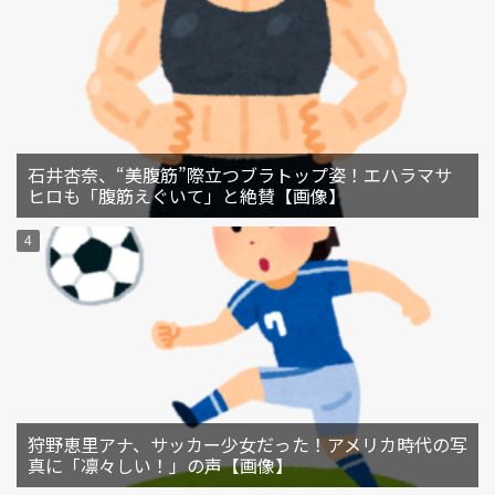
石井杏奈、“美腹筋”際立つブラトップ姿！エハラマサ
ヒロも「腹筋えぐいて」と絶賛【画像】
狩野恵里アナ、サッカー少女だった！アメリカ時代の写
真に「凛々しい！」の声【画像】