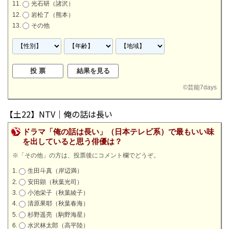
光石研（諸沢）
岩松了（熊本）
その他
©
芸能7days
【土22】NTV｜俺の話は長い
ドラマ「俺の話は長い」（日本テレビ系）で最もいい味
を出していると思う俳優は？
※「その他」の方は、投票後にコメント欄でどうぞ。
生田斗真（岸辺満）
安田顕（秋葉光司）
小池栄子（秋葉綾子）
清原果耶（秋葉春海）
杉野遥亮（駒野海星）
水沢林太郎（高平陸）