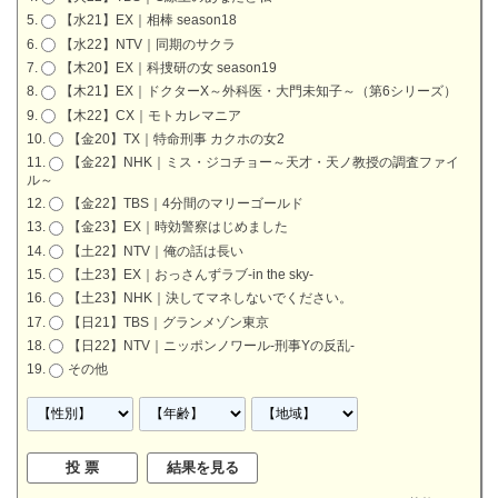
【水21】EX｜相棒 season18
【水22】NTV｜同期のサクラ
【木20】EX｜科捜研の女 season19
【木21】EX｜ドクターX～外科医・大門未知子～（第6シリーズ）
【木22】CX｜モトカレマニア
【金20】TX｜特命刑事 カクホの女2
【金22】NHK｜ミス・ジコチョー～天才・天ノ教授の調査ファイ
ル～
【金22】TBS｜4分間のマリーゴールド
【金23】EX｜時効警察はじめました
【土22】NTV｜俺の話は長い
【土23】EX｜おっさんずラブ-in the sky-
【土23】NHK｜決してマネしないでください。
【日21】TBS｜グランメゾン東京
【日22】NTV｜ニッポンノワール-刑事Yの反乱-
その他