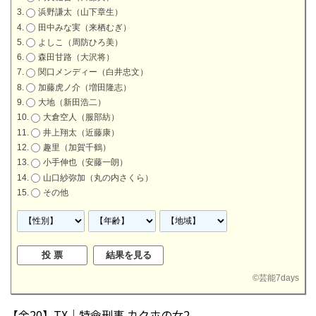
浜野謙太（山下章生）
田中みな実（来栖むぎ）
よしこ（周防ひろ美）
森田甘路（大沢将）
関口メンディー（白井忠文）
加藤虎ノ介（増田隆志）
大地（新田浩二）
大倉空人（服部紡）
井上翔太（近藤康）
趣里（加賀千鶴）
小手伸也（安藤一朗）
山口紗弥加（丸の内さくら）
その他
©
芸能7days
【金20】TX｜特命刑事 カクホの女2