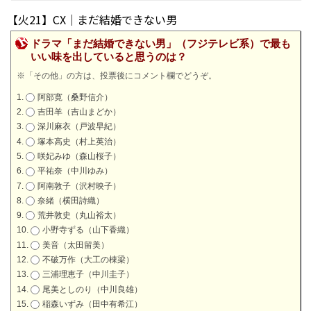
【火21】CX｜まだ結婚できない男
ドラマ「まだ結婚できない男」（フジテレビ系）で最も
いい味を出していると思うのは？
※「その他」の方は、投票後にコメント欄でどうぞ。
阿部寛（桑野信介）
吉田羊（吉山まどか）
深川麻衣（戸波早紀）
塚本高史（村上英治）
咲妃みゆ（森山桜子）
平祐奈（中川ゆみ）
阿南敦子（沢村映子）
奈緒（横田詩織）
荒井敦史（丸山裕太）
小野寺ずる（山下香織）
美音（太田留美）
不破万作（大工の棟梁）
三浦理恵子（中川圭子）
尾美としのり（中川良雄）
稲森いずみ（田中有希江）