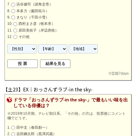
浜谷健司（諸角圭壱）
本多力（薗田拓斗）
きなり（千田小雪）
西村まさ彦（牧本求）
原田美枝子（岸辺房枝）
その他
©
芸能7days
【土23】EX｜おっさんずラブ-in the sky-
ドラマ「おっさんずラブ-in the sky-」で最もいい味を出
している俳優は？
※2019年10月期。テレビ朝日系。「その他」の方は、投票後にコメント
欄でどうぞ。
田中圭（春田創一）
吉田鋼太郎（黒澤武蔵）