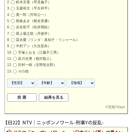
鈴木京香（早見倫子）
玉森裕太（平古祥平）
寛一郎（芹田公一）
朝倉あき（蛯名美優）
吉谷彩子（松井萌絵）
尾上菊之助（丹後学）
冨永愛（リンダ・真知子・リシャール）
中村アン（久住栞奈）
手塚とおる（江藤不三男）
及川光博（相沢瓶人）
沢村一樹（京野陸太郎）
その他
©
芸能7days
【日22】NTV｜ニッポンノワール-刑事Yの反乱-