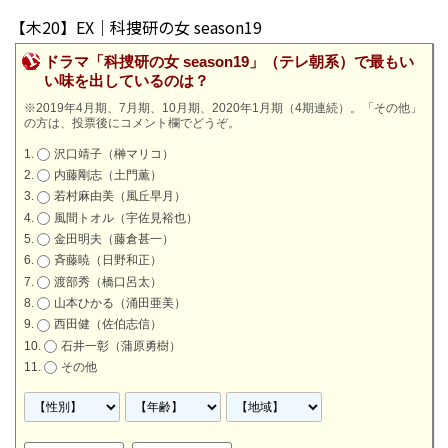
【木20】EX｜科捜研の女 season19
ドラマ「科捜研の女 season19」（テレ朝系）で最もい
い味を出しているのは？
※2019年4月期、7月期、10月期、2020年1月期（4期連続）。「その他」
の方は、投票後にコメント欄でどうぞ。
沢口靖子（榊マリコ）
内藤剛志（土門薫）
若村麻由美（風丘早月）
風間トオル（宇佐見裕也）
金田明夫（藤倉甚一）
斉藤暁（日野和正）
渡部秀（橋口呂太）
山本ひかる（涌田亜美）
西田健（佐伯志信）
石井一彰（蒲原勇樹）
その他