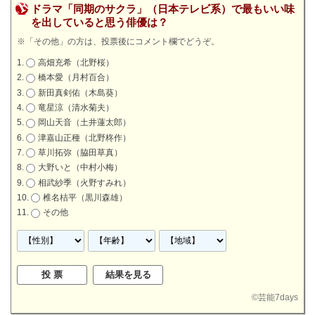
ドラマ「同期のサクラ」（日本テレビ系）で最もいい味
を出していると思う俳優は？
※「その他」の方は、投票後にコメント欄でどうぞ。
高畑充希（北野桜）
橋本愛（月村百合）
新田真剣佑（木島葵）
竜星涼（清水菊夫）
岡山天音（土井蓮太郎）
津嘉山正種（北野柊作）
草川拓弥（脇田草真）
大野いと（中村小梅）
相武紗季（火野すみれ）
椎名桔平（黒川森雄）
その他
©
芸能7days