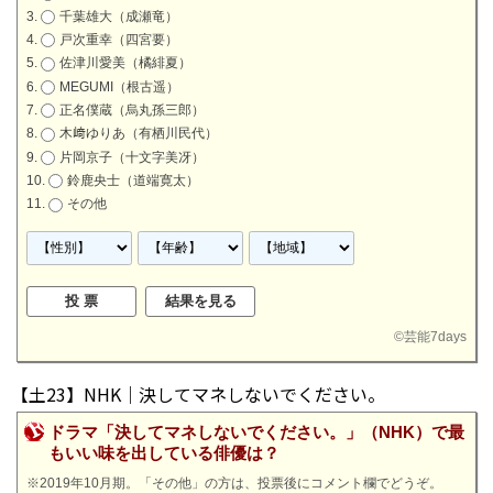
千葉雄大（成瀬竜）
戸次重幸（四宮要）
佐津川愛美（橘緋夏）
MEGUMI（根古遥）
正名僕蔵（烏丸孫三郎）
木﨑ゆりあ（有栖川民代）
片岡京子（十文字美冴）
鈴鹿央士（道端寛太）
その他
©
芸能7days
【土23】NHK｜決してマネしないでください。
ドラマ「決してマネしないでください。」（NHK）で最
もいい味を出している俳優は？
※2019年10月期。「その他」の方は、投票後にコメント欄でどうぞ。