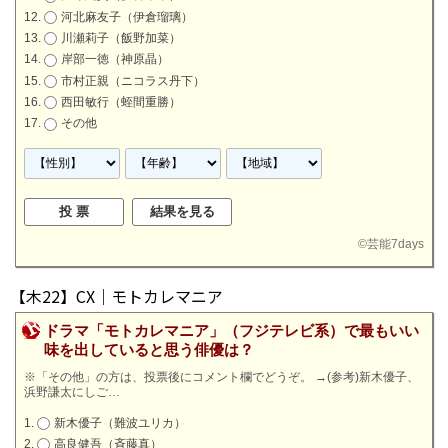
河北麻友子（伊倉瑠璃）
川瀬莉子（飯野加菜）
岸部一徳（神原晶）
市村正親（ニコラス丹下）
西田敏行（蛭間重勝）
その他
©
芸能7days
【木22】CX｜モトカレマニア
ドラマ「モトカレマニア」（フジテレビ系）で最もいい
味を出していると思う俳優は？
※「その他」の方は、投票後にコメント欄でどうぞ。
→
(参考)新木優子、
浜野謙太にしご…
新木優子（難波ユリカ）
高良健吾（斉藤真）