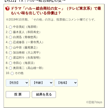
【月22】TX｜ハル～総合商社の女～
ドラマ「ハル～総合商社の女～」（テレビ東京系）で最
もいい味を出している俳優は？
※2019年10月期。「その他」の方は、投票後にコメント欄でどうぞ。
中谷美紀（海原晴）
藤木直人（和田寿史）
白洲迅（青柳悠馬）
忍成修吾（一乗寺秀人）
山中崇（藤尾勝之）
加治将樹（川上周平）
渡辺邦斗（矢島智明）
寺田心（海原涼）
奥田瑛二（高山雄一郎）
その他
©
芸能7days