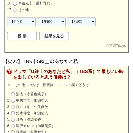
草笛光子（桑野育代）
その他
©
芸能7days
【火22】TBS｜G線上のあなたと私
ドラマ「G線上のあなたと私」（TBS系）で最もいい味
を出していると思う俳優は？
※「その他」の方は、投票後にコメント欄でどうぞ。
波瑠（小暮也映子）
中川大志（加瀬理人）
桜井ユキ（久住眞於）
鈴木伸之（加瀬侑人）
真魚（渡辺晴香）
滝沢カレン（加瀬芙美）
森岡龍（村野智史）