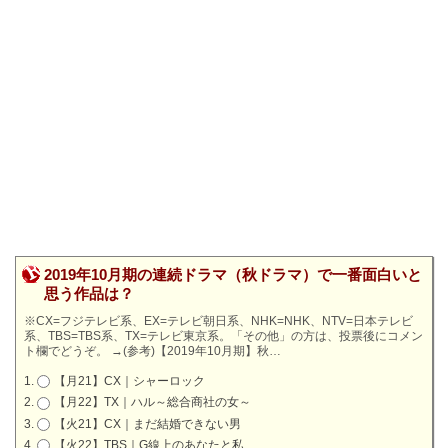
2019年10月期の連続ドラマ（秋ドラマ）で一番面白いと
思う作品は？
※CX=フジテレビ系、EX=テレビ朝日系、NHK=NHK、NTV=日本テレビ
系、TBS=TBS系、TX=テレビ東京系。「その他」の方は、投票後にコメン
ト欄でどうぞ。
→
(参考)【2019年10月期】秋…
【月21】CX｜シャーロック
【月22】TX｜ハル～総合商社の女～
【火21】CX｜まだ結婚できない男
【火22】TBS｜G線上のあなたと私