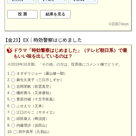
©
芸能7days
【金23】EX｜時効警察はじめました
ドラマ「時効警察はじめました」（テレビ朝日系）で最
もいい味を出しているのは？
※2019年10月期。「その他」の方は、投票後にコメント欄でどうぞ。
オダギリジョー（霧山修一朗）
麻生久美子（三日月しずか）
吉岡里帆（彩雲真空）
磯村勇斗（又来康知）
豊原功補（十文字疾風）
ふせえり（又来）
江口のりこ（サネイエ）
緋田康人（蜂須賀）
内藤理沙（浜田山）
田中真琴（久我山）