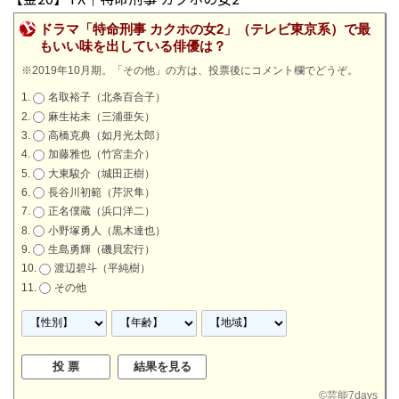
ドラマ「特命刑事 カクホの女2」（テレビ東京系）で最
もいい味を出している俳優は？
※2019年10月期。「その他」の方は、投票後にコメント欄でどうぞ。
名取裕子（北条百合子）
麻生祐未（三浦亜矢）
高橋克典（如月光太郎）
加藤雅也（竹宮圭介）
大東駿介（城田正樹）
長谷川初範（芹沢隼）
正名僕蔵（浜口洋二）
小野塚勇人（黒木達也）
生島勇輝（磯貝宏行）
渡辺碧斗（平純樹）
その他
©
芸能7days