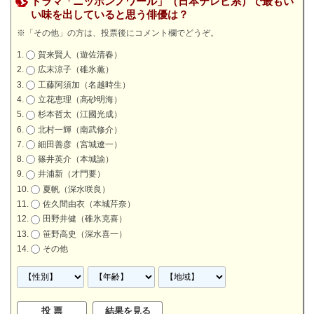
ドラマ「ニッポンノワール」（日本テレビ系）で最もい
い味を出していると思う俳優は？
※「その他」の方は、投票後にコメント欄でどうぞ。
賀来賢人（遊佐清春）
広末涼子（碓氷薫）
工藤阿須加（名越時生）
立花恵理（高砂明海）
杉本哲太（江國光成）
北村一輝（南武修介）
細田善彦（宮城遼一）
篠井英介（本城諭）
井浦新（才門要）
夏帆（深水咲良）
佐久間由衣（本城芹奈）
田野井健（碓氷克喜）
笹野高史（深水喜一）
その他