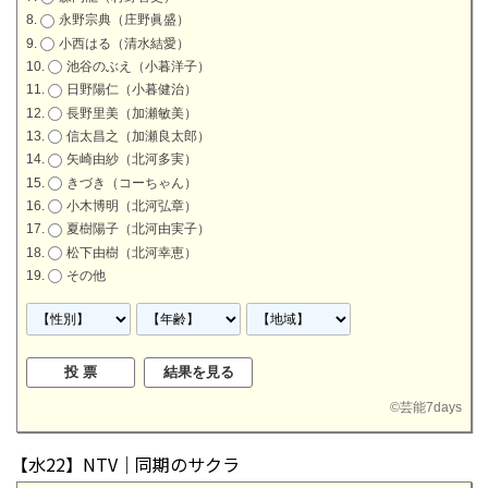
永野宗典（庄野眞盛）
小西はる（清水結愛）
池谷のぶえ（小暮洋子）
日野陽仁（小暮健治）
長野里美（加瀬敏美）
信太昌之（加瀬良太郎）
矢崎由紗（北河多実）
きづき（コーちゃん）
小木博明（北河弘章）
夏樹陽子（北河由実子）
松下由樹（北河幸恵）
その他
©
芸能7days
【水22】NTV｜同期のサクラ