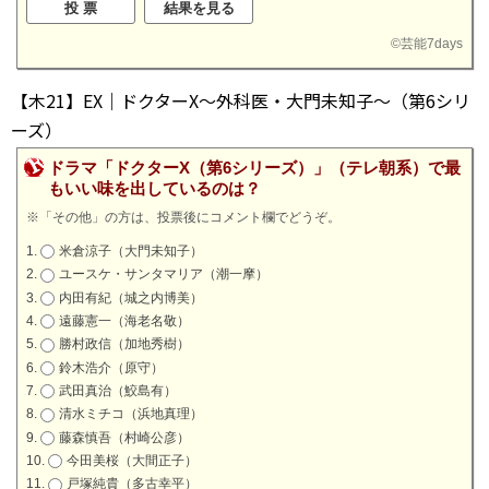
©
芸能7days
【木21】EX｜ドクターX～外科医・大門未知子～（第6シリ
ーズ）
ドラマ「ドクターX（第6シリーズ）」（テレ朝系）で最
もいい味を出しているのは？
※「その他」の方は、投票後にコメント欄でどうぞ。
米倉涼子（大門未知子）
ユースケ・サンタマリア（潮一摩）
内田有紀（城之内博美）
遠藤憲一（海老名敬）
勝村政信（加地秀樹）
鈴木浩介（原守）
武田真治（鮫島有）
清水ミチコ（浜地真理）
藤森慎吾（村崎公彦）
今田美桜（大間正子）
戸塚純貴（多古幸平）