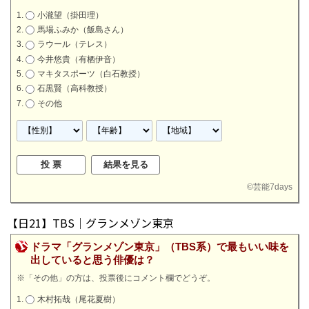
小瀧望（掛田理）
馬場ふみか（飯島さん）
ラウール（テレス）
今井悠貴（有栖伊音）
マキタスポーツ（白石教授）
石黒賢（高科教授）
その他
©
芸能7days
【日21】TBS｜グランメゾン東京
ドラマ「グランメゾン東京」（TBS系）で最もいい味を
出していると思う俳優は？
※「その他」の方は、投票後にコメント欄でどうぞ。
木村拓哉（尾花夏樹）