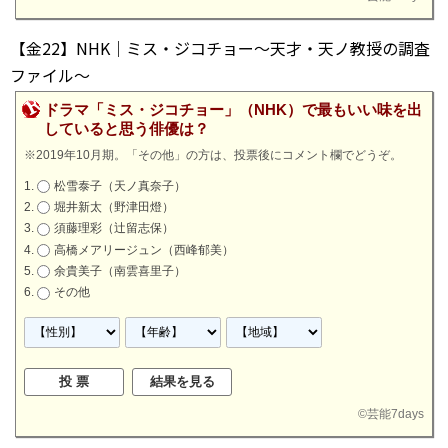
【金22】NHK｜ミス・ジコチョー～天才・天ノ教授の調査
ファイル～
ドラマ「ミス・ジコチョー」（NHK）で最もいい味を出
していると思う俳優は？
※2019年10月期。「その他」の方は、投票後にコメント欄でどうぞ。
松雪泰子（天ノ真奈子）
堀井新太（野津田燈）
須藤理彩（辻留志保）
高橋メアリージュン（西峰郁美）
余貴美子（南雲喜里子）
その他
©
芸能7days