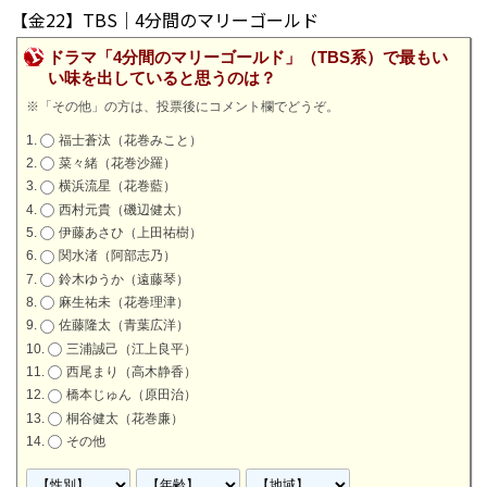
【金22】TBS｜4分間のマリーゴールド
ドラマ「4分間のマリーゴールド」（TBS系）で最もい
い味を出していると思うのは？
※「その他」の方は、投票後にコメント欄でどうぞ。
福士蒼汰（花巻みこと）
菜々緒（花巻沙羅）
横浜流星（花巻藍）
西村元貴（磯辺健太）
伊藤あさひ（上田祐樹）
関水渚（阿部志乃）
鈴木ゆうか（遠藤琴）
麻生祐未（花巻理津）
佐藤隆太（青葉広洋）
三浦誠己（江上良平）
西尾まり（高木静香）
橋本じゅん（原田治）
桐谷健太（花巻廉）
その他