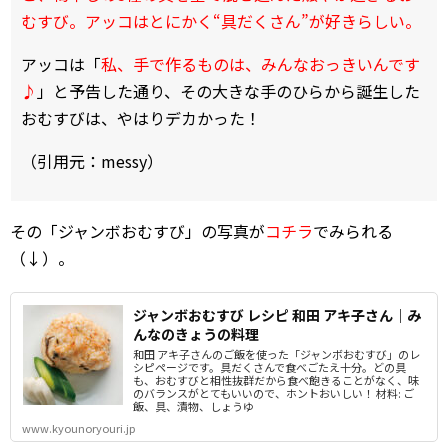
むすび。アッコはとにかく“具だくさん”が好きらしい。
アッコは「
私、手で作るものは、みんなおっきいんです
♪
」と予告した通り、その大きな手のひらから誕生した
おむすびは、やはりデカかった！
（引用元：messy）
その「ジャンボおむすび」の写真が
コチラ
でみられる
（↓）。
ジャンボおむすび レシピ 和田 アキ子さん｜み
んなのきょうの料理
和田 アキ子さんのご飯を使った「ジャンボおむすび」のレ
シピページです。具だくさんで食べごたえ十分。どの具
も、おむすびと相性抜群だから食べ飽きることがなく、味
のバランスがとてもいいので、ホントおいしい！ 材料: ご
飯、具、漬物、しょうゆ
www.kyounoryouri.jp