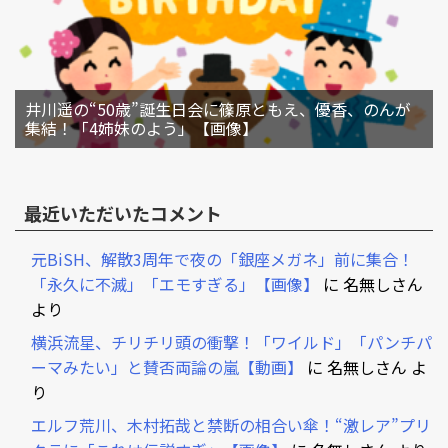
井川遥の“50歳”誕生日会に篠原ともえ、優香、のんが
集結！「4姉妹のよう」【画像】
最近いただいたコメント
元BiSH、解散3周年で夜の「銀座メガネ」前に集合！
「永久に不滅」「エモすぎる」【画像】
に
名無しさん
より
横浜流星、チリチリ頭の衝撃！「ワイルド」「パンチパ
ーマみたい」と賛否両論の嵐【動画】
に
名無しさん
よ
り
エルフ荒川、木村拓哉と禁断の相合い傘！“激レア”プリ