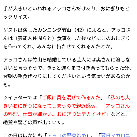
手が大きいといわれるアッコさんだけあり、
おにぎり
もビ
ッグサイズ。
ゲスト出演した
カンニング竹山
（42）によると、アッコさ
んは（芸能人仲間らと）食事をした後などにこのおにぎり
を作ってくれ、みんなに持たせてくれるんだとか。
アッコさんは竹山ら結婚している芸人には奥さんに渡しな
さいと言うそうで、きっと遅くまで付き合ってもらった分、
翌朝の朝食代わりにしてくださいという気遣いがあるのか
も。
ツイッターでは「
ご飯に具を混ぜて作るんだ
」「
私のも大
きいおにぎりになってしまうので親近感ｗ
」「
アッコさん
の料理、仕事が細かい。おにぎりはデカイけど
」などと、
絶賛や驚きの声が出ていた。
この日はほかにも「
アッコの野菜炒め
」、「
翌日マカロニ