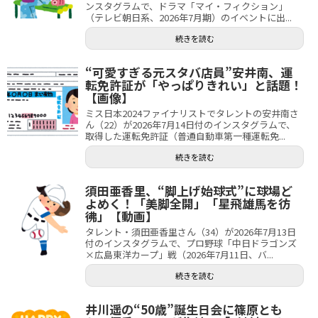
ンスタグラムで、ドラマ「マイ・フィクション」
（テレビ朝日系、2026年7月期）のイベントに出...
続きを読む
“可愛すぎる元スタバ店員”安井南、運
転免許証が「やっぱりきれい」と話題！
【画像】
ミス日本2024ファイナリストでタレントの安井南さ
ん（22）が2026年7月14日付のインスタグラムで、
取得した運転免許証（普通自動車第一種運転免...
続きを読む
須田亜香里、“脚上げ始球式”に球場ど
よめく！「美脚全開」「星飛雄馬を彷
彿」【動画】
タレント・須田亜香里さん（34）が2026年7月13日
付のインスタグラムで、プロ野球「中日ドラゴンズ
×広島東洋カープ」戦（2026年7月11日、バ...
続きを読む
井川遥の“50歳”誕生日会に篠原とも