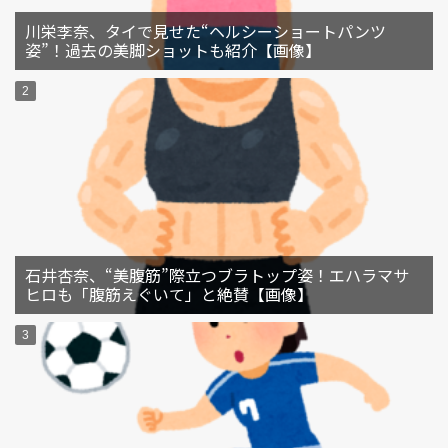
川栄李奈、タイで見せた“ヘルシーショートパンツ
姿”！過去の美脚ショットも紹介【画像】
石井杏奈、“美腹筋”際立つブラトップ姿！エハラマサ
ヒロも「腹筋えぐいて」と絶賛【画像】