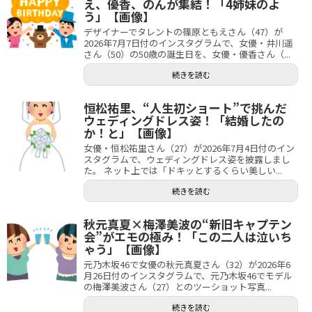
え、優香、のんが集結！「4姉妹のよ
う」【画像】
デザイナーでタレントの篠原ともえさん（47）が
2026年7月7日付のインスタグラムで、女優・井川遥
さん（50）の50歳の誕生日を、女優・優香さん（...
続きを読む
恒松祐里、“人生初ショート”で挑んだ
ウェディングドレス姿！「結婚したの
か！と」【画像】
女優・恒松祐里さん（27）が2026年7月4日付のイン
スタグラムで、ウェディングドレス姿を披露しまし
た。 ネット上では「ドキッとするくらい美しい...
続きを読む
秋元真夏×梅澤美波の“新旧キャプテン
会”がエモの極み！「この二人は泣いち
ゃう」【画像】
元乃木坂46で女優の秋元真夏さん（32）が2026年6
月26日付のインスタグラムで、元乃木坂46でモデル
の梅澤美波さん（27）とのツーショット写真...
続きを読む