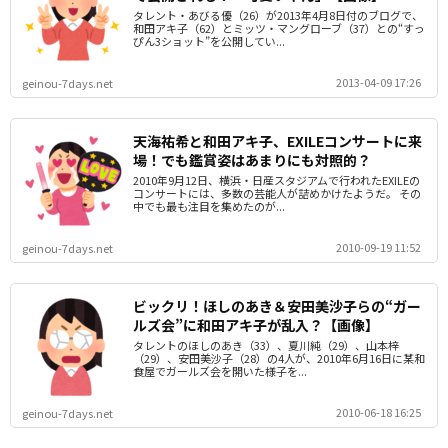
タレント・あびる優（26）が2013年4月8日付のブログで、
和田アキ子（62）とミッツ・マングローブ（37）との“すっ
ぴん3ショット”を公開してい...
2013-04-09 17:26
geinou-7days.net
天海祐希と和田アキ子、EXILEコンサートに来
場！でも鑑賞姿はあまりにも対照的？
2010年9月12日、横浜・日産スタジアムで行われたEXILEの
コンサートには、多数の芸能人が詰めかけたようだ。 その
中でも最も注目を集めたのが...
2010-09-19 11:52
geinou-7days.net
ビックリ！ほしのあき＆安田美沙子らの“ガー
ルズ会”に和田アキ子が乱入？【画像】
タレントのほしのあき（33）、夏川純（29）、山本梓
（29）、安田美沙子（28）の4人が、2010年6月16日に某和
食屋でガールズ会を開いた様子を...
2010-06-18 16:25
geinou-7days.net