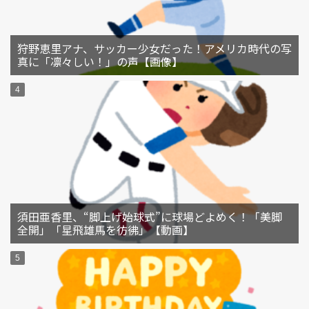
狩野恵里アナ、サッカー少女だった！アメリカ時代の写
真に「凛々しい！」の声【画像】
須田亜香里、“脚上げ始球式”に球場どよめく！「美脚
全開」「星飛雄馬を彷彿」【動画】