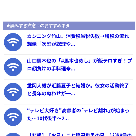
★読みすぎ注意！のおすすめネタ
カンニング竹山、消費税減税失敗→増税の流れ
想像「次誰が総理や...
山口馬木也の「#馬木也めし」が飯テロすぎ！プ
ロ顔負けの手料理�...
重岡大毅が近藤夏子と結婚か。彼女の活動終了
と長年の匂わせが一...
“テレビ大好き”高齢者の｢テレビ離れ｣が始まっ
た…10代後半～2...
【悲報】「お兄」こと橋田歩果の兄、当時8歳の