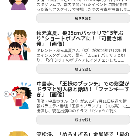
スタグラムで、都内で開かれたイベントに前髪を作
った新ヘアスタイルで登場した際の写真を披露しま...
続きを読む
秋元真夏、髪25cmバッサリで“5年ぶ
り”ショートボブヘアに！「可愛さ爆
発」【画像】
タレント・秋元真夏さん（32）が2026年7月22日付
のインスタグラムで、髪を「25cm」バッサリと切
り、「5年ぶり」のボブヘアにイメチェンしたこ...
続きを読む
中島歩、「王様のブランチ」での髪型が
ドラマと別人級と話題！「ファンキーす
ぎ」【画像】
俳優・中島歩さん（37）が2026年7月11日放送の情
報バラエティ番組「王様のブランチ」（TBS系）に生
出演し、現在出演中のドラマ「Tシャツが乾く...
続きを読む
笠松将、「めろすぎる」金髪姿で「星の