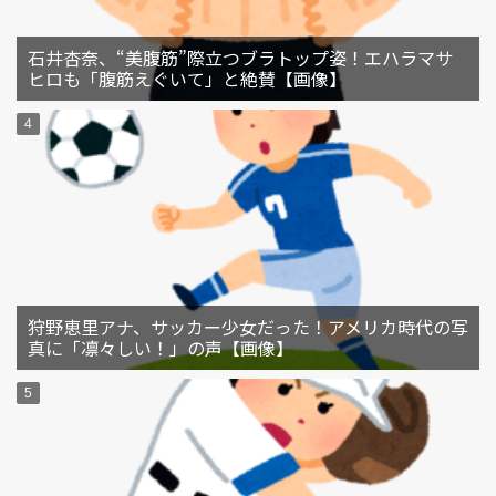
石井杏奈、“美腹筋”際立つブラトップ姿！エハラマサ
ヒロも「腹筋えぐいて」と絶賛【画像】
狩野恵里アナ、サッカー少女だった！アメリカ時代の写
真に「凛々しい！」の声【画像】