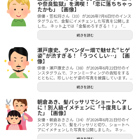
や奈良監獄」を満喫！「恋に落ちちゃっ
たかも」【画像】
俳優・笠松将さん（33）が2026年7月6日付のインス
タグラムで、金髪にイメチェンした写真を公開しま
した。 ネット上では「金髪めろすぎる！！」「...
続きを読む
瀬戸康史、ラベンダー畑で魅せた“ヒゲ
姿”が渋すぎる！「うつくしい…」【画
像】
俳優・瀬戸康史さん（38）が2026年6月22日付のイ
ンスタグラムで、ファンミーティングの告知をする
とともに、珍しいヒゲ姿の写真を披露しています。...
続きを読む
朝倉あき、髪バッサリでショートヘア
に！別人級イメチェンに「十度見しまし
た」【画像】
女優・朝倉あきさん（34）が2026年6月21日付のイ
ンスタグラムで、髪をバッサリと切り、ショートヘ
アにイメチェンした写真を公開しました。 ネッ...
続きを読む