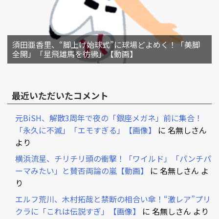
須田亜香里、“脚上げ始球式”に球場どよめく！「美脚
全開」「星飛雄馬を彷彿」【動画】
最近いただいたコメント
元BiSH、解散3周年で夜の「銀座メガネ」前に集合！
「永久に不滅」「エモすぎる」【画像】
に
名無しさん
より
横浜流星、チリチリ頭の衝撃！「ワイルド」「パンチパ
ーマみたい」と賛否両論の嵐【動画】
に
名無しさん
よ
り
エルフ荒川、木村拓哉と禁断の相合い傘！“激レア”プリ
クラに「これは伝説すぎ」【画像】
に
名無しさん
より