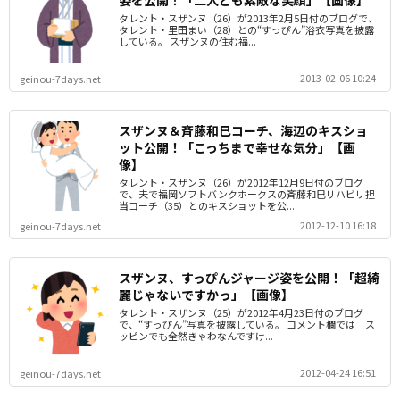
姿を公開！「二人とも素敵な笑顔」【画像】
タレント・スザンヌ（26）が2013年2月5日付のブログで、
タレント・里田まい（28）との“すっぴん”浴衣写真を披露
している。 スザンヌの住む福...
2013-02-06 10:24
geinou-7days.net
スザンヌ＆斉藤和巳コーチ、海辺のキスショ
ット公開！「こっちまで幸せな気分」【画
像】
タレント・スザンヌ（26）が2012年12月9日付のブログ
で、夫で福岡ソフトバンクホークスの斉藤和巳リハビリ担
当コーチ（35）とのキスショットを公...
2012-12-10 16:18
geinou-7days.net
スザンヌ、すっぴんジャージ姿を公開！「超綺
麗じゃないですかっ」【画像】
タレント・スザンヌ（25）が2012年4月23日付のブログ
で、“すっぴん”写真を披露している。 コメント欄では「ス
ッピンでも全然きゃわなんですけ...
2012-04-24 16:51
geinou-7days.net