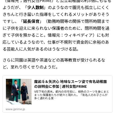
（情報元；週刊女性PRIME）と公立幼稚園の約3倍にもなる
ようだが、「
少人数制
」のようなので園児も孤立しにくく
きちんと行き届いた指導をしてくれるメリットがありそう
ですし、「
延長保育
」（勤務時間等の関係で閉所時間まで
に子供を迎えに来られない保護者のために、閉所時間を過
ぎて子供を預かること。情報元：ウィキペディア）にも対
応しているようなので、仕事が不規則で資金的に余裕のあ
る芸能人に人気があるのはうなづける話。
さらに同園は英語や茶道などの高等教育が受けられるな
ど、至れり尽くせりのようだ。
魔裟斗＆矢沢心 地味なスーツ姿で有名幼稚園
の説明会に参加 | 週刊女性PRIME
9月下旬の週末。都内の住宅街に、紺色のスーツを身にまと
まった保護者たちが続々と現れた。「有名人のお子さんが
多く通われる某…
www.jprime.jp