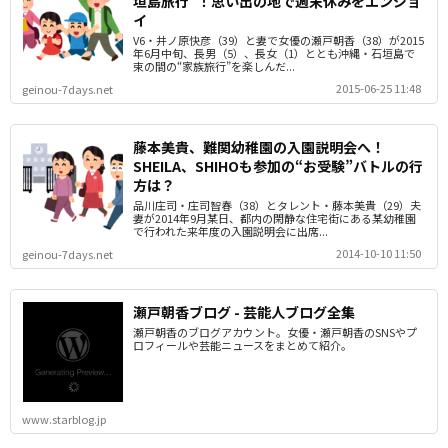
垣島旅行”！思い出の地で週末休みをエンジョ
イ
V6・井ノ原快彦（39）と妻で女優の瀬戸朝香（38）が2015
年6月中旬、長男（5）、長女（1）ととも沖縄・石垣島で
束の間の“家族旅行”を楽しんだ...
2015-06-25 11:48
geinou-7days.net
藤本美貴、難関幼稚園の入園説明会へ！
SHEILA、SHIHOも参加の“お受験”バトルの行
方は？
品川庄司・庄司智春（38）とタレント・藤本美貴（29）夫
妻が2014年9月某日、都内の閑静な住宅街にある某幼稚園
で行われた来年度の入園説明会に出席...
2014-10-10 11:50
geinou-7days.net
瀬戸朝香ブログ - 芸能人ブログ全集
瀬戸朝香のブログアカウント。女優・瀬戸朝香のSNSやプ
ロフィールや芸能ニュースをまとめて紹介。
www.starblog.jp