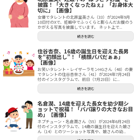
披露！「大きくなったねぇ」「お身体大
切に」【画像】
女優でタレントの北原里英さん（33）が2024年9月
10日付のXで、妊娠中でふっくらと膨らんだお腹のう
かがえる写真を披露しています。 ネット上で...
続きを読む
住谷杏奈、16歳の誕生日を迎えた長男
を“初顔出し”！「横顔パパだぁぁ」
【画像】
お笑いタレント・レイザーラモンHGさん（48）の妻
でタレントの住谷杏奈さん（41）が2024年7月24日
付のインスタグラムで、前日（7月23日）に...
続きを読む
名倉潤、14歳を迎えた長女を幼少期シ
ョットで祝福！「パパ譲りの大きなお目
め」【画像】
ネプチューン・名倉潤さん（55）が2024年6月24日
付のインスタグラムで、14歳の誕生日を迎えた娘さ
ん（14）とのツーショット写真や、娘さんの幼...