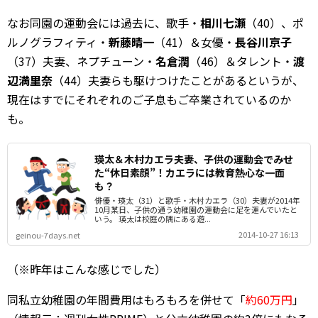
なお同園の運動会には過去に、歌手・
相川七瀬
（40）、ポ
ルノグラフィティ・
新藤晴一
（41）＆女優・
長谷川京子
（37）夫妻、ネプチューン・
名倉潤
（46）＆タレント・
渡
辺満里奈
（44）夫妻らも駆けつけたことがあるというが、
現在はすでにそれぞれのご子息もご卒業されているのか
も。
瑛太＆木村カエラ夫妻、子供の運動会でみせ
た“休日素顔”！カエラには教育熱心な一面
も？
俳優・瑛太（31）と歌手・木村カエラ（30）夫妻が2014年
10月某日、子供の通う幼稚園の運動会に足を運んでいたと
いう。 瑛太は校庭の隅にある遊...
2014-10-27 16:13
geinou-7days.net
（※昨年はこんな感じでした）
同私立幼稚園の年間費用はもろもろを併せて「
約60万円
」