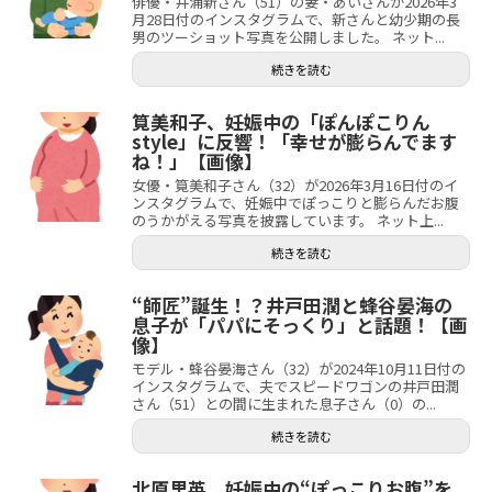
俳優・井浦新さん（51）の妻・あいさんが2026年3
月28日付のインスタグラムで、新さんと幼少期の長
男のツーショット写真を公開しました。 ネット...
続きを読む
筧美和子、妊娠中の「ぽんぽこりん
style」に反響！「幸せが膨らんでます
ね！」【画像】
女優・筧美和子さん（32）が2026年3月16日付のイ
ンスタグラムで、妊娠中でぽっこりと膨らんだお腹
のうかがえる写真を披露しています。 ネット上...
続きを読む
“師匠”誕生！？井戸田潤と蜂谷晏海の
息子が「パパにそっくり」と話題！【画
像】
モデル・蜂谷晏海さん（32）が2024年10月11日付の
インスタグラムで、夫でスピードワゴンの井戸田潤
さん（51）との間に生まれた息子さん（0）の...
続きを読む
北原里英、妊娠中の“ぽっこりお腹”を