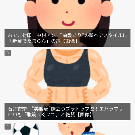
おでこ封印！中村アン、“前髪あり”の新ヘアスタイルに
「新鮮でたまらん」の声【画像】
石井杏奈、“美腹筋”際立つブラトップ姿！エハラマサ
ヒロも「腹筋えぐいて」と絶賛【画像】