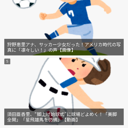
狩野恵里アナ、サッカー少女だった！アメリカ時代の写
真に「凛々しい！」の声【画像】
須田亜香里、“脚上げ始球式”に球場どよめく！「美脚
全開」「星飛雄馬を彷彿」【動画】