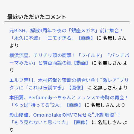
最近いただいたコメント
元BiSH、解散3周年で夜の「銀座メガネ」前に集合！
「永久に不滅」「エモすぎる」【画像】
に
名無しさん
より
横浜流星、チリチリ頭の衝撃！「ワイルド」「パンチパ
ーマみたい」と賛否両論の嵐【動画】
に
名無しさん
よ
り
エルフ荒川、木村拓哉と禁断の相合い傘！“激レア”プリ
クラに「これは伝説すぎ」【画像】
に
名無しさん
より
本田翼、Perfumeあ～ちゃんとフランスで奇跡の再会！
「やっぱ“持ってる”2人」【画像】
に
名無しさん
より
影山優佳、OmoinotakeのMVで見せた“JK制服姿”！
「もう見れないと思ってた」【画像】
に
名無しさん
よ
り