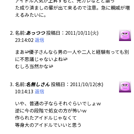
アイドル人気が上昇すると、元カレなどと謳っ
た成り済ましの輩が出て来るので注意。急に親戚が増
えるみたいに。
名前:
あっつつ
投稿日：2011/10/11(火)
23:14:02
返信
まあ
優子さんなら男の一人や二人と経験有っても別
に不思議じゃないよね
むしろ当然かな
名前:
名無しさん
投稿日：2011/10/12(水)
10:14:13
返信
いや、普通の子ならそれぐらいでしょｗ
逆に今の段階で処女の方が怖いｗ
作られたアイドルじゃなくて
等身大のアイドルでいいと思う