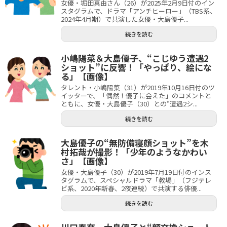
女優・堀田真由さん（26）が2025年2月9日付のイン
スタグラムで、ドラマ「アンチヒーロー」（TBS系、
2024年4月期）で共演した女優・大島優子...
続きを読む
小嶋陽菜＆大島優子、“こじゆう遭遇2
ショット”に反響！「やっぱり、絵にな
る」【画像】
タレント・小嶋陽菜（31）が2019年10月16日付のツ
イッターで、「偶然！優子に会えた」のコメントと
ともに、女優・大島優子（30）との“遭遇2シ...
続きを読む
大島優子の“無防備寝顔ショット”を木
村拓哉が撮影！「少年のようなかわい
さ」【画像】
女優・大島優子（30）が2019年7月19日付のインス
タグラムで、スペシャルドラマ「教場」（フジテレ
ビ系、2020年新春、2夜連続）で共演する俳優...
続きを読む