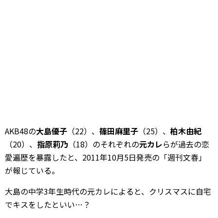
AKB48の
大島優子
（22）、
篠田麻里子
（25）、
柏木由紀
（20）、
指原莉乃
（18）のそれぞれの
元カレ
らが過去の恋
愛遍歴を暴露したと、2011年10月5日発売の「週刊文春」
が報じている。
大島の中学3年生時代の元カレによると、クリスマスに自宅
でキスをしたといい…？