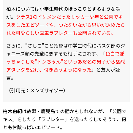
柏木については小学生時代のほっこりとするような話
が。
クラス1のイケメンだったサッカー少年と公園でキ
スをしたエピソードや、つたないながら思いが込めたら
れた可愛らしい直筆ラブレターも公開されている。
さらに、”さしこ”こと指原は中学生時代にバスケ部のジ
ャニーズ顔の先輩に恋するも相手にされず、「
色白でぽ
っちゃりした”トンちゃん”というあだ名の男子から猛烈
アタックを受け、付き合うようになった
」と友人が証
言。
（引用元：メンズサイゾー）
柏木由紀
は故郷・鹿児島での話かもしれないが、「公園で
キス」をしたり「ラブレター」を送ったりしたそうで、何
とも甘酸っぱいエピソード。