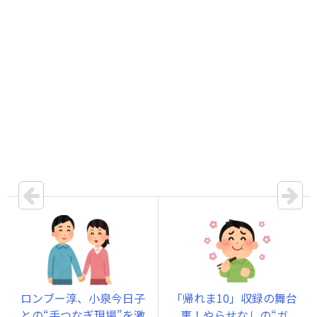
ロンブー淳、小泉今日子
「帰れま10」収録の舞台
との“手つなぎ現場”を激
裏！やらせなしの“ガ