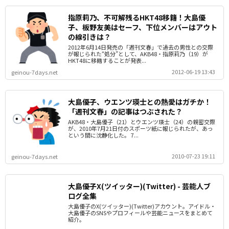
指原莉乃、不可解残るHKT48移籍！大島優
子、板野友美はセーフ、下位メンバーはアウト
の線引きは？
2012年6月14日発売の「週刊文春」で過去の男性との交際
が報じられた“処分”として、AKB48・指原莉乃（19）が
HKT48に移籍することが発表...
2012-06-19 13:43
geinou-7days.net
大島優子、ウエンツ瑛士との熱愛はガチか！
「週刊文春」の記事はつぶされた？
AKB48・大島優子（21）とウエンツ瑛士（24）の親密交際
が、2010年7月21日付のスポーツ紙に報じられたが、あっ
という間に沈静化した。 7...
2010-07-23 19:11
geinou-7days.net
大島優子X(ツイッター)(Twitter) - 芸能人ブ
ログ全集
大島優子のX(ツイッター)(Twitter)アカウント。アイドル・
大島優子のSNSやプロフィールや芸能ニュースをまとめて
紹介。