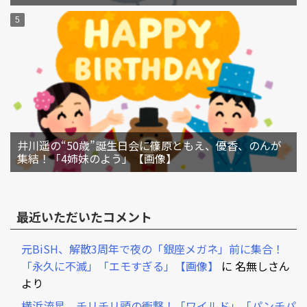
井川遥の“50歳”誕生日会に篠原ともえ、優香、のんが
集結！「4姉妹のよう」【画像】
最近いただいたコメント
元BiSH、解散3周年で夜の「銀座メガネ」前に集合！
「永久に不滅」「エモすぎる」【画像】
に
名無しさん
より
横浜流星、チリチリ頭の衝撃！「ワイルド」「パンチパ