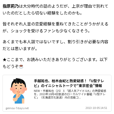
指原莉乃
は大分時代の話のようだが、上京が理由で別れて
いたのだとしたら切ない経験をしたのかも。
皆それぞれ人並の恋愛経験を重ねてきたことがうかがえる
が、ショックを受けるファンも少なくなさそう。
あくまでも本人談ではないですし、割り引きが必要な内容
だとは思いますが。
★ここまで、お読みいただきありがとうございます。以下
もどうぞ
手越祐也、柏木由紀と熱愛疑惑！「U型テレ
ビ」のイニシャルトークで“東京密会”情報
NEW・手越祐也（25）と「超人気アイドルK」の熱愛疑惑
を、2013年10月4日放送のローカルワイド番組「U型テレ
ビ」（北海道文化放送）内の芸能コ...
2013-10-05 14:51
geinou-7days.net