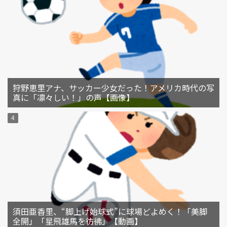
狩野恵里アナ、サッカー少女だった！アメリカ時代の写
真に「凛々しい！」の声【画像】
須田亜香里、“脚上げ始球式”に球場どよめく！「美脚
全開」「星飛雄馬を彷彿」【動画】