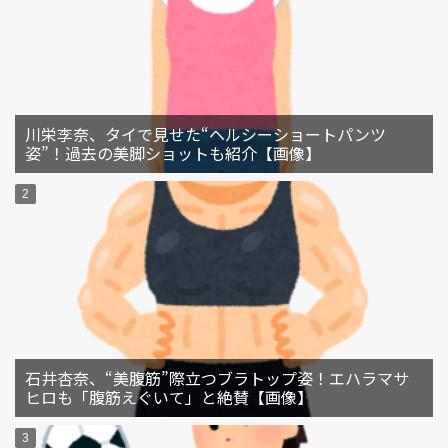
川栄李奈、タイで見せた“ヘルシーショートパンツ
姿”！過去の美脚ショットも紹介【画像】
石井杏奈、“美腹筋”際立つブラトップ姿！エハラマサ
ヒロも「腹筋えぐいて」と絶賛【画像】