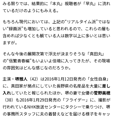
みる限りでは、結果的に「本丸」視聴者が「早丸」に流れ
ているだけのようにもみえる。
もちろん現代においては、上記の“リアルタイム派”ではな
い“録画派”も増加していると思われるので、これらの層も
含めれば少なくとも観ている人は数字以上に多いとは思い
ますが。
そんな今後の展開次第で浮沈が決まりそうな「真田丸」
の“信繁青春編”もいよいよ佳境に入ってきたが、その現場
の雰囲気はどんな感じなのだろうか。
主演・
堺雅人
（42）は2016年1月12日発売の「女性自身」
に、真田家が拠点にしていた長野県の名産品を大量に
差し
入れ
していたと報じられたほか、堺の妻で女優の
菅野美穂
（38）も2016年1月29日発売の「フライデー」に、撮影が
行われているNHK放送センターにタクシーで乗りつけ、堺
の事務所スタッフに夫の着替えなどを届ける様子をキャッ