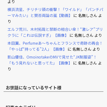
より
横浜流星、チリチリ頭の衝撃！「ワイルド」「パンチパ
ーマみたい」と賛否両論の嵐【動画】
に
名無しさん
よ
り
エルフ荒川、木村拓哉と禁断の相合い傘！“激レア”プリ
クラに「これは伝説すぎ」【画像】
に
名無しさん
より
本田翼、Perfumeあ～ちゃんとフランスで奇跡の再会！
「やっぱ“持ってる”2人」【画像】
に
名無しさん
より
影山優佳、OmoinotakeのMVで見せた“JK制服姿”！
「もう見れないと思ってた」【画像】
に
名無しさん
よ
り
お世話になっているサイト様