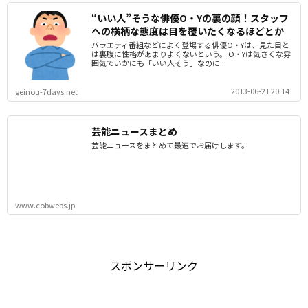
“いい人”そうな俳優O・Yの裏の顔！スタッフ
への横柄な態度は目を覆いたくなるほどとか
バラエティ番組などによく登場する俳優O・Yは、見た目と
は裏腹に性格があまりよくないという。 O・Yは気さくな雰
囲気でいかにも「いい人そう」なのに...
2013-06-21 20:14
geinou-7days.net
芸能ニュースまとめ
芸能ニュースをまとめて最速でお届けします。
www.cobwebs.jp
スポンサーリンク