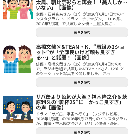
太鳳、朝比奈彩らと再会！「美人しか…
いない」【画像】
女優・石井杏奈さん（27）が2026年6月17日付のイ
ンスタグラムで、ドラマ「チア☆ダン」（TBS系、
2018年7月期）で共演した女優・土屋太鳳さ...
続きを読む
高橋文哉×&TEAM・K、“肩組み2ショ
ット”が「全部良いけど顔も良すぎ
る…」と話題！【画像】
俳優・高橋文哉さん（25）が2026年6月4日付のX
で、ラジオ番組で共演した&TEAM・Kさん（28）と
のツーショット写真を公開しました。 ネッ...
続きを読む
サバ缶より色気が大漁？神木隆之介＆萩
原利久の“乾杯2S”に「かっこ良すぎ」
の声【画像】
ドラマ「サバ缶、宇宙へ行く」（フジテレビ系、
2026年4月期）の2026年5月27日付のインスタグラム
が、俳優・神木隆之介さん（33）と俳優・萩原...
続きを読む