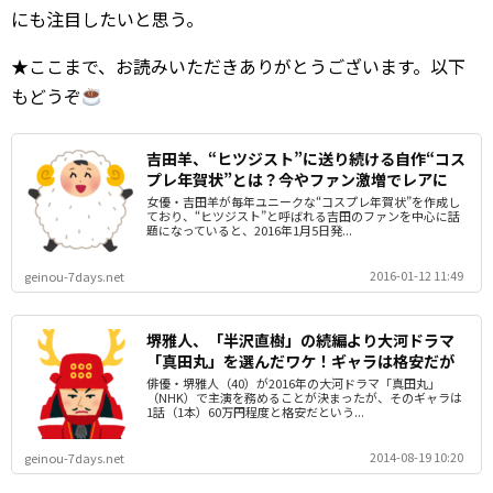
にも注目したいと思う。
★ここまで、お読みいただきありがとうございます。以下
もどうぞ
吉田羊、“ヒツジスト”に送り続ける自作“コス
プレ年賀状”とは？今やファン激増でレアに
女優・吉田羊が毎年ユニークな“コスプレ年賀状”を作成し
ており、“ヒツジスト”と呼ばれる吉田のファンを中心に話
題になっていると、2016年1月5日発...
2016-01-12 11:49
geinou-7days.net
堺雅人、「半沢直樹」の続編より大河ドラマ
「真田丸」を選んだワケ！ギャラは格安だが
俳優・堺雅人（40）が2016年の大河ドラマ「真田丸」
（NHK）で主演を務めることが決まったが、そのギャラは
1話（1本）60万円程度と格安だという...
2014-08-19 10:20
geinou-7days.net