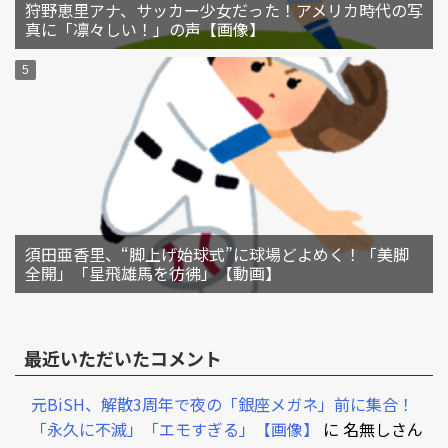
狩野恵里アナ、サッカー少女だった！アメリカ時代の写
真に「凛々しい！」の声【画像】
須田亜香里、“脚上げ始球式”に球場どよめく！「美脚
全開」「星飛雄馬を彷彿」【動画】
最近いただいたコメント
元BiSH、解散3周年で夜の「銀座メガネ」前に集合！
「永久に不滅」「エモすぎる」【画像】
に
名無しさん