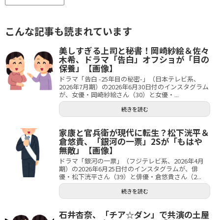
こんな記事も読まれています
美しすぎる上司と秘書！岡崎紗絵＆佐々
木希、ドラマ「告白」オフショが「目の
保養」【画像】
ドラマ「告白 -25年目の秘密-」（日本テレビ系、
2026年7月期）の2026年6月30日付のインスタグラム
が、女優・岡崎紗絵さん（30）と女優・...
続きを読む
家康と官兵衛が現代に転生？松下洸平＆
倉悠貴、「銀河の一票」2Sが「もはや
無敵」【画像】
ドラマ「銀河の一票」（フジテレビ系、2026年4月
期）の2026年6月25日付のインスタグラムが、俳
優・松下洸平さん（39）と俳優・倉悠貴さん（2...
続きを読む
石井杏奈、「チア☆ダン」で共演の土屋