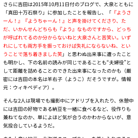
さらに吉田は2015年10月11日付のブログで、大泉とともに
「真田十万石祭り」に参加したことを報告し、「
『ようさ
ーん！』『ようちゃーん！』と声を掛けてくださり、た
だ、いかんせんどちらも『よう』なものですから、どっち
が呼ばれてるのか分からないねと大泉さんと苦笑い。いず
れにしても両方手を振っておけば失礼にならないね、とい
うことで落ち着きました笑
」と思わぬ出来事に遭ったこと
も明かし、下の名前の読みが同じであることも“夫婦役”と
して距離を詰めることのできた出来事になったのかも（厳
密には吉田の本名は羊右子（ようこ）だそうですが。情報
元：ウィキペディア）。
そんな2人は現場でも撮影中にアドリブを入れたり、休憩中
には吉田の好物である納豆を一緒に食べるなど、役作りも
兼ねてなのか、単によほど気が合うのかわからないが、意
気投合しているようだ。