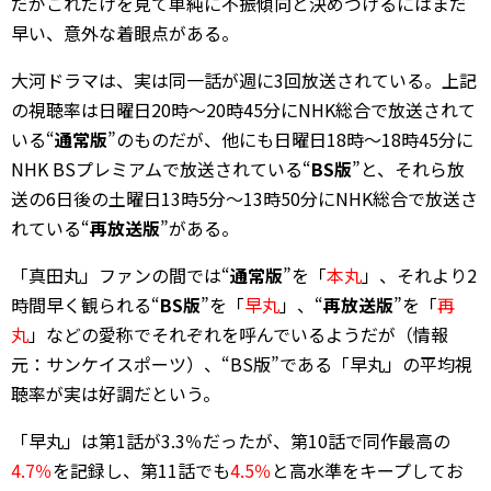
だがこれだけを見て単純に不振傾向と決めつけるにはまだ
早い、意外な着眼点がある。
大河ドラマは、実は同一話が週に3回放送されている。上記
の視聴率は日曜日20時～20時45分にNHK総合で放送されて
いる“
通常版
”のものだが、他にも日曜日18時～18時45分に
NHK BSプレミアムで放送されている“
BS版
”と、それら放
送の6日後の土曜日13時5分～13時50分にNHK総合で放送さ
れている“
再放送版
”がある。
「真田丸」ファンの間では“
通常版
”を「
本丸
」、それより2
時間早く観られる“
BS版
”を「
早丸
」、“
再放送版
”を「
再
丸
」などの愛称でそれぞれを呼んでいるようだが（情報
元：サンケイスポーツ）、“BS版”である「早丸」の平均視
聴率が実は好調だという。
「早丸」は第1話が3.3％だったが、第10話で同作最高の
4.7％
を記録し、第11話でも
4.5％
と高水準をキープしてお