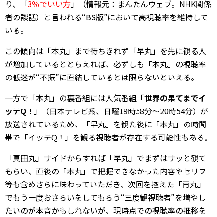
り、「
3％でいい方
」（情報元：まんたんウェブ。NHK関係
者の談話）と言われる“BS版”において高視聴率を維持して
いる。
この傾向は「本丸」まで待ちきれず「早丸」を先に観る人
が増加しているととらえれば、必ずしも「本丸」の視聴率
の低迷が“不振”に直結しているとは限らないといえる。
一方で「本丸」の裏番組には人気番組「
世界の果てまでイ
ッテQ！
」（日本テレビ系、日曜19時58分～20時54分）が
放送されているため、「早丸」を観た後に「本丸」の時間
帯で「イッテQ！」を観る視聴者が存在する可能性もある。
「真田丸」サイドからすれば「早丸」でまずはサッと観て
もらい、直後の「本丸」で把握できなかった内容やセリフ
等も含めさらに味わっていただき、次回を控えた「再丸」
でもう一度おさらいをしてもらう“三度観視聴者”を増やし
たいのが本音かもしれないが、現時点での視聴率の推移を