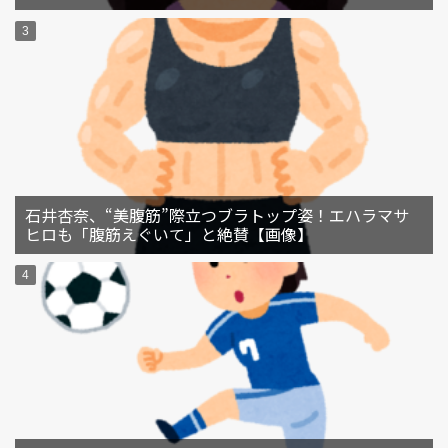
石井杏奈、“美腹筋”際立つブラトップ姿！エハラマサ
ヒロも「腹筋えぐいて」と絶賛【画像】