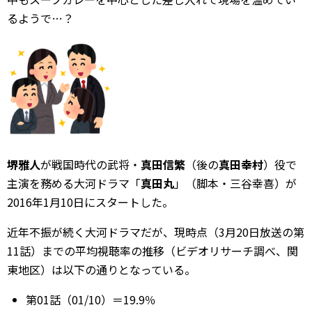
るようで…？
堺雅人
が戦国時代の武将・
真田信繁
（後の
真田幸村
）役で
主演を務める大河ドラマ「
真田丸
」（脚本・三谷幸喜）が
2016年1月10日にスタートした。
近年不振が続く大河ドラマだが、現時点（3月20日放送の第
11話）までの平均視聴率の推移（ビデオリサーチ調べ、関
東地区）は以下の通りとなっている。
第01話（01/10）＝19.9％