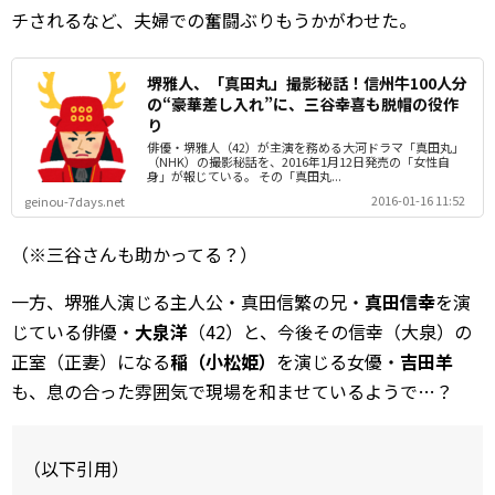
チされるなど、夫婦での奮闘ぶりもうかがわせた。
堺雅人、「真田丸」撮影秘話！信州牛100人分
の“豪華差し入れ”に、三谷幸喜も脱帽の役作
り
俳優・堺雅人（42）が主演を務める大河ドラマ「真田丸」
（NHK）の撮影秘話を、2016年1月12日発売の「女性自
身」が報じている。 その「真田丸...
2016-01-16 11:52
geinou-7days.net
（※三谷さんも助かってる？）
一方、堺雅人演じる主人公・真田信繁の兄・
真田信幸
を演
じている俳優・
大泉洋
（42）と、今後その信幸（大泉）の
正室（正妻）になる
稲（小松姫）
を演じる女優・
吉田羊
も、息の合った雰囲気で現場を和ませているようで…？
（以下引用）