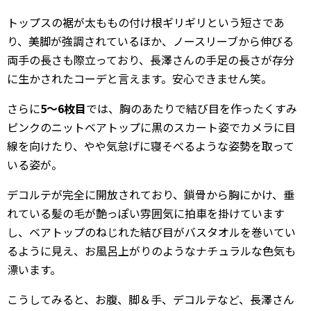
トップスの裾が太ももの付け根ギリギリという短さであ
り、美脚が強調されているほか、ノースリーブから伸びる
両手の長さも際立っており、長澤さんの手足の長さが存分
に生かされたコーデと言えます。安心できません笑。
さらに
5～6枚目
では、胸のあたりで結び目を作ったくすみ
ピンクのニットベアトップに黒のスカート姿でカメラに目
線を向けたり、やや気怠げに寝そべるような姿勢を取って
いる姿が。
デコルテが完全に開放されており、鎖骨から胸にかけ、垂
れている髪の毛が艶っぽい雰囲気に拍車を掛けています
し、ベアトップのねじれた結び目がバスタオルを巻いてい
るように見え、お風呂上がりのようなナチュラルな色気も
漂います。
こうしてみると、お腹、脚＆手、デコルテなど、長澤さん