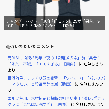
シャンプーハット、“30年前”モノクロ2Sが「男前」す
ぎる！「海外の俳優さんかと」【画像】
最近いただいたコメント
元BiSH、解散3周年で夜の「銀座メガネ」前に集合！
「永久に不滅」「エモすぎる」【画像】
に
名無しさん
より
横浜流星、チリチリ頭の衝撃！「ワイルド」「パンチパ
ーマみたい」と賛否両論の嵐【動画】
に
名無しさん
よ
り
エルフ荒川、木村拓哉と禁断の相合い傘！“激レア”プリ
クラに「これは伝説すぎ」【画像】
に
名無しさん
より