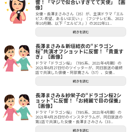
響！「マジで似合いすぎてて天使」【画
像】
女優・長澤まさみさん（35）が、主演ドラマ「エル
ピス-希望、あるいは災い-」（フジテレビ系、2022
年10月期、以下「エルピス」）の2022年11...
続きを読む
長澤まさみ＆新垣結衣の“ドラゴン
桜”共演オフショットに反響！「貴重す
ぎ」【画像】
ドラマ「ドラゴン桜」（TBS系、2021年4月期）の
2021年6月27日付のツイッターが、同日放送の最終
話で共演した俳優・阿部寛さん（57）、女優...
続きを読む
長澤まさみ＆紗栄子の“ドラゴン桜2シ
ョット”に反響！「お綺麗で目の保養」
【画像】
ドラマ「ドラゴン桜」（TBS系、2021年4月期）の
2021年4月25日付のインスタグラムが、同日放送の
第1話で共演した女優・長澤まさみさん（33...
続きを読む