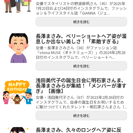
女優でスタイリストの野波麻帆さん（45）が2025年
7月23日および24日付のインスタグラムで、ファッシ
ョン＆ライフスタイル誌「GIANNA（ジェ...
続きを読む
長澤まさみ、ベリーショートヘア姿が溜
息しか出ない美しさ！「素敵すぎる」
女優・長澤まさみさん（36）がファッション誌
「otona MUSE（オトナミューズ）」の2024年2月28
日付のインスタグラムで、ベリーショートヘ...
続きを読む
浅田美代子の誕生日会に明石家さんま、
長澤まさみらが集結！「メンバーが凄す
ぎ」【画像】
女優・浅田美代子さん（67）が2023年2月26日付の
インスタグラムで、自身の誕生日をお祝いするため
に駆けつけてくれたタレント・明石家さんまさん（...
続きを読む
長澤まさみ、久々のロングヘア姿に反