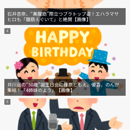
石井杏奈、“美腹筋”際立つブラトップ姿！エハラマサ
ヒロも「腹筋えぐいて」と絶賛【画像】
井川遥の“50歳”誕生日会に篠原ともえ、優香、のんが
集結！「4姉妹のよう」【画像】