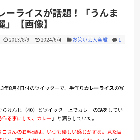
渉し生脱ぎ靴下をGET！...
レーライスが話題！「うんま
麗」【画像】
Powered by livedoor 相互RS
2013/8/9
2024/6/4
お笑い芸人全般
1
013年8月4日付のツイッターで、手作り
カレーライス
の写
むらけんじ（40）とツイッター上でカレーの話をしてい
局作る事にした、カレー
」と漏らしていた。
さこさんのお料理は、いつも優しい感じがする。見た目
感じ
」「
宮迫のせいでカレーが食べたくなった
」など