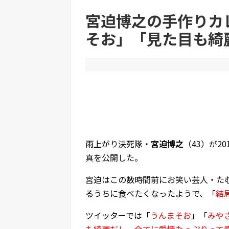
【動画】臭いフェチの中国人、路上でお姉さんに交
宮迫博之の手作りカ
そお」「見た目も綺
Powered by livedoor 相互RSS
雨上がり決死隊・
宮迫博之
（43）が2
真を公開した。
宮迫はこの数時間前にお笑い芸人・た
るうちに食べたくなったようで、「
結
ツイッターでは「
うんまそお
」「
みや
も綺麗だし、全てに愛情たっぷりって