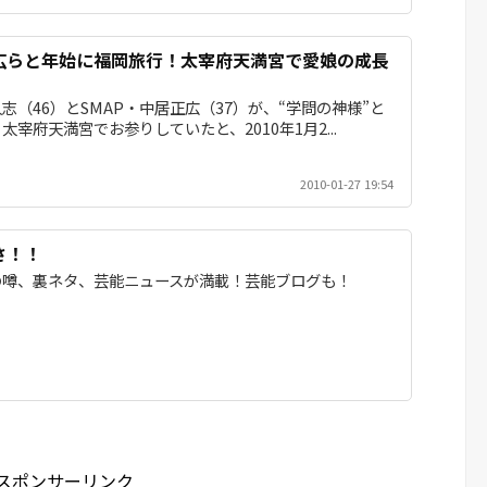
広らと年始に福岡旅行！太宰府天満宮で愛娘の成長
志（46）とSMAP・中居正広（37）が、“学問の神様”と
宰府天満宮でお参りしていたと、2010年1月2...
2010-01-27 19:54
さ！！
の噂、裏ネタ、芸能ニュースが満載！芸能ブログも！
スポンサーリンク