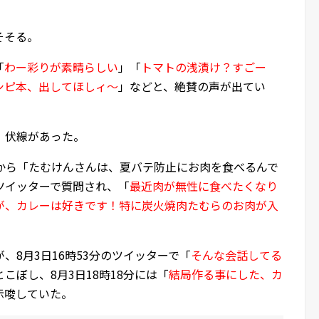
そそる。
「
わー彩りが素晴らしい
」「
トマトの浅漬け？すごー
シピ本、出してほしィ～
」などと、絶賛の声が出てい
、伏線があった。
ンから「たむけんさんは、夏バテ防止にお肉を食べるんで
ツイッターで質問され、「
最近肉が無性に食べたくなり
が、カレーは好きです！特に炭火焼肉たむらのお肉が入
、8月3日16時53分のツイッターで「
そんな会話してる
とこぼし、8月3日18時18分には「
結局作る事にした、カ
示唆していた。