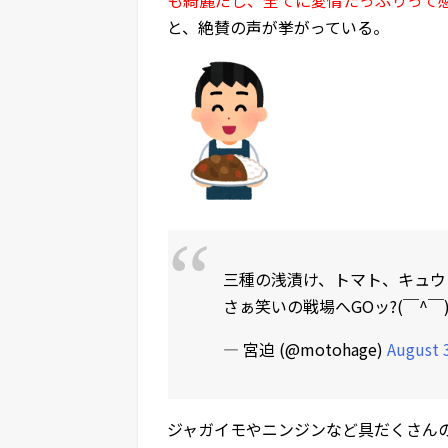
と、絶賛の声が挙がっている。
三種の浅漬け、トマト、キュウリ
さぁ笑いの戦場へGOッ?(￣^￣
— 宮迫 (@motohage)
August 
ジャガイモやニンジンなど具だくさん