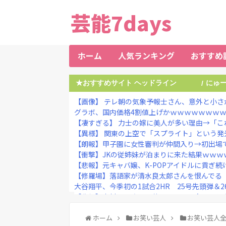
芸能7days
ホーム
人気ランキング
おすすめ
★おすすめサイト ヘッドライン
にゅ
/
【画像】 テレ朝の気象予報士さん、意外と小さ
グラボ、国内価格4割値上げかｗｗｗｗｗｗｗ
【凄すぎる】 力士の嫁に美人が多い理由→「こ
【異様】 関東の上空で「スプライト」という発光
【朗報】甲子園に女性審判が仲間入り→初出場で
【衝撃】JKの従姉妹が泊まりに来た結果ｗｗｗ
【悲報】元キャバ嬢、K-POPアイドルに貢ぎ続
【修羅場】落語家が清水良太郎さんを恨んでる『
大谷翔平、今季初の1試合2HR 25号先頭弾＆26
【悲報】志村けんさんの昔のコント、今見ると完
【超愕】三島由紀夫「東大卒の元大蔵官僚です。
【画像】みい山作者、声優の花澤香菜さんをXでフォ
ホーム
お笑い芸人
お笑い芸人