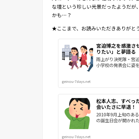
な壇という珍しい光景だったようだが
かも…？
★ここまで、お読みいただきありがと
宮迫博之を感激さ
りたい」と夢語る
雨上がり決死隊・宮迫
小学校の発表会に姿を
geinou-7days.net
松本人志、すべっ
会いたさに早退！
2010年9月上旬の
の誕生日会が開かれた。
geinou-7days.net