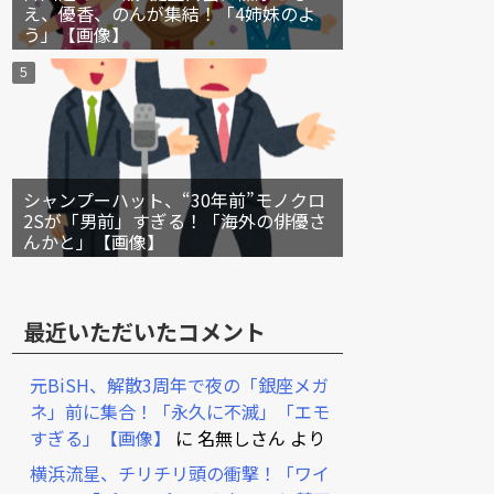
え、優香、のんが集結！「4姉妹のよ
う」【画像】
シャンプーハット、“30年前”モノクロ
2Sが「男前」すぎる！「海外の俳優さ
んかと」【画像】
最近いただいたコメント
元BiSH、解散3周年で夜の「銀座メガ
ネ」前に集合！「永久に不滅」「エモ
すぎる」【画像】
に
名無しさん
より
横浜流星、チリチリ頭の衝撃！「ワイ