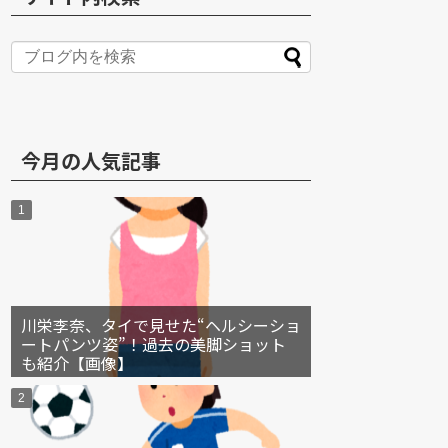
S
今月の人気記事
川栄李奈、タイで見せた“ヘルシーショ
ートパンツ姿”！過去の美脚ショット
も紹介【画像】