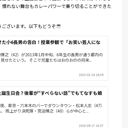
、慣れない舞台もカレーパワーで乗り切ることができた
うございます。以下もどうぞ
せた小6長男の告白！授業参観で「お笑い芸人にな
博之（42）が2013年1月中旬、6年生の長男が通う都内の
見せたという。 そこで児童たちはおのおのの将来...
2013-01-24 18:39
た誕生日会？後輩が“すべらない話”でもてなすも娘
ある夜、東京・六本木のバーでダウンタウン・松本人志（47）
 雨上がり決死隊・宮迫博之（40）らが中心と...
2010-09-17 16:57