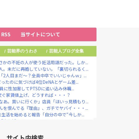
RSS
当サイトについて
芸能界のうわさ
芸能人ブログ全集
/
/
かの不妊の人が使う妊活用語だった。しか...
。未だに再婚していない。「裏切られるく...
2人目まだ〜？全員中卒でいいじゃんｗ」...
たのに気づけば4位DeNAとゲーム差...
員に性加害してPTSDに追い込み休職...
相次ぐ家賃値上げ、どうすれば・・・？
あ。買いに行くか」店員「ほいっ見積もり...
を恨んでる『理由』、ガチでヤバイ・・・...
生活を始めると報告「自分の中で“今しか...
『大復活』キタァアアアーーーー！！
YouTuber、ガチで体が終わる...
り婚、かつてはキングカズ＆ゴン中山も…...
サイト内検索