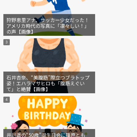
狩野恵里アナ、サッカー少女だった！
アメリカ時代の写真に「凛々しい！」
の声【画像】
石井杏奈、“美腹筋”際立つブラトップ
姿！エハラマサヒロも「腹筋えぐい
て」と絶賛【画像】
井川遥の“50歳”誕生日会に篠原とも