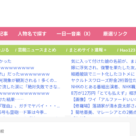
記事
人物名で探す
一日一音楽（X）
厳選リンク
ーぷる
芸能ニュースまとめ
まとめサイト速報＋
/
/
/
Hao123
かった
気に入って付けた娘の名前が、まさ
ｗｗｗｗｗｗｗｗｗ
嫁に浮気され、復讐を果たした友人
れ」だったｗｗｗｗｗｗｗ
結婚破談でニート化したコトメに「
現象が観測される！多くの...
ヤクルトスワローズ貯金2桁首位だっ
流した涙に「絶対失敗できな...
NHKのとある番組出演者、NHK職
ｗｗｗｗｗｗｗｗｗｗｗｗ
8万が12万円「とても払えず」
けた結果……
【画像】ワイ「アルファードいいな
理由』、ガチでヤバイ・・・...
【修羅場】落語家が清水良太郎さん
号も空砲…ド軍は今季...
】菊地亜美、マレーシアとの2拠点
全にアウトな手法すぎると話...
【胸熱】オートレーサー森且行、
作家だけど映画出たり写真集...
【恐怖】酒とタバコを愛する日常系女性
ローwwwwwwwww...
全般
川口春奈と日本代表・板倉滉が授か