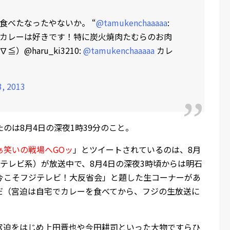
食べたなったやないか。 “
@tamukenchaaaaa
:
カレーは好きです！特に炭火焼肉たむらのお肉
@haru_ki3210:
@tamukenchaaaaa
カレ
3, 2013
のは8月4日の深夜1時39分のこと。
ぁ笑いの戦場へGOッ
」とツイートされているのは、8月
テレビ系）が放送中で、8月4日の深夜3時頃からは明石
今こそフジテレビ！大反省会」と題した生コーナーがあ
だ（宮迫は自宅でカレーを食べてから、フジの生放送に
宮迫をはじめ上田晋也や今田耕司といった大物ですらひ