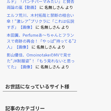
ルド」「パンチパーマみたい」と賛否
両論の嵐【動画】
に
名無しさん
より
エルフ荒川、木村拓哉と禁断の相合い
傘！“激レア”プリクラに「これは伝説
すぎ」【画像】
に
名無しさん
より
本田翼、Perfumeあ～ちゃんとフラン
スで奇跡の再会！「やっぱ“持ってる”2
人」【画像】
に
名無しさん
より
影山優佳、OmoinotakeのMVで見せ
た“JK制服姿”！「もう見れないと思っ
てた」【画像】
に
名無しさん
より
お世話になっているサイト様
記事のカテゴリー