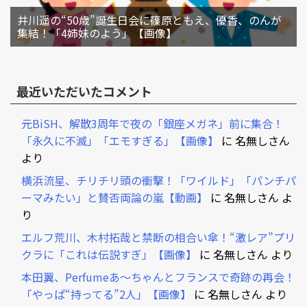
井川遥の“50歳”誕生日会に篠原ともえ、優香、のんが
集結！「4姉妹のよう」【画像】
最近いただいたコメント
元BiSH、解散3周年で夜の「銀座メガネ」前に集合！
「永久に不滅」「エモすぎる」【画像】
に
名無しさん
より
横浜流星、チリチリ頭の衝撃！「ワイルド」「パンチパ
ーマみたい」と賛否両論の嵐【動画】
に
名無しさん
よ
り
エルフ荒川、木村拓哉と禁断の相合い傘！“激レア”プリ
クラに「これは伝説すぎ」【画像】
に
名無しさん
より
本田翼、Perfumeあ～ちゃんとフランスで奇跡の再会！
「やっぱ“持ってる”2人」【画像】
に
名無しさん
より