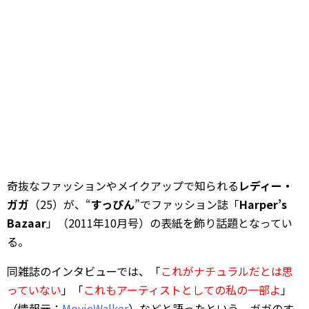
奇抜なファッションやメイクアップで知られる
レディー・
ガガ
（25）が、“
すっぴん
”でファッション誌「
Harper’s
Bazaar
」（2011年10月号）の表紙を飾り話題となってい
る。
同雑誌のインタビューでは、「
これがナチュラルだとは思
っていない
」「
これもアーティストとしての私の一部よ
」
（情報元：
MovieWalker
）などと語ったという、ガガのす