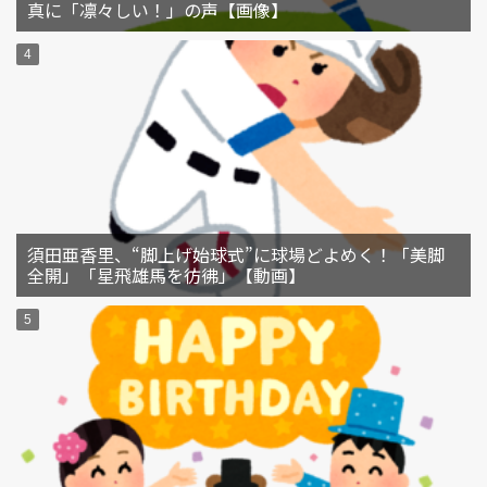
真に「凛々しい！」の声【画像】
須田亜香里、“脚上げ始球式”に球場どよめく！「美脚
全開」「星飛雄馬を彷彿」【動画】