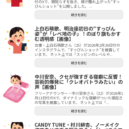
付のXで、親知らずを抜き、頬が腫れ上がった“すっ
ぴんショット”を公開しました。 ...
続きを読む
上白石萌歌、明治座初日の“すっぴん
姿”が「レベ地の子」！のぼり旗もかす
む透明感【画像】
女優・上白石萌歌さん（25）が2026年2月26日付の
インスタグラムで、“すっぴんショット”を披露して
います。 ネット上では「スッピンのレベルや...
続きを読む
中川安奈、クセが強すぎる寝癖に反響！
芸術的爆発に「クレオパトラみたい」の
声【画像】
フリーアナウンサー・中川安奈さん（32）が2026年1
月13日付のXで、ダイナミックな寝癖がついた寝起き
の写真を披露しています。 ネット上では「...
続きを読む
CANDY TUNE・村川緋杏、ノーメイク