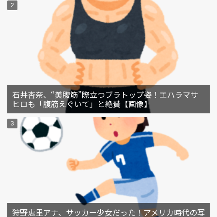
石井杏奈、“美腹筋”際立つブラトップ姿！エハラマサ
ヒロも「腹筋えぐいて」と絶賛【画像】
狩野恵里アナ、サッカー少女だった！アメリカ時代の写