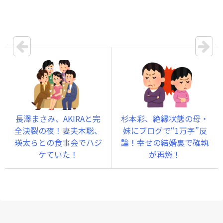
長澤まさみ、AKIRAと完
杉本彩、絶縁状態の母・
全決裂の夜！妻夫木聡、
妹にブログで“1万字”反
瑛太らとの食事会でハジ
論！幸せの結婚裏で確執
ケていた！
が再燃！