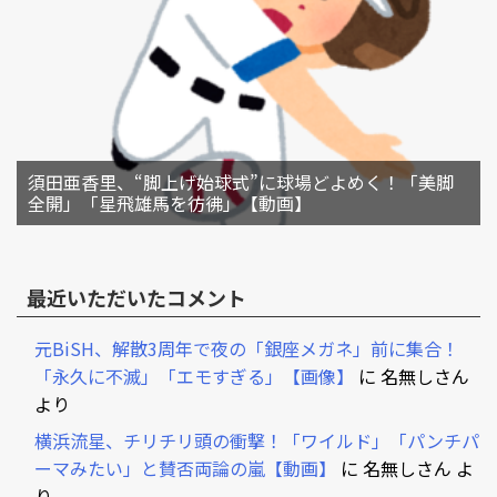
須田亜香里、“脚上げ始球式”に球場どよめく！「美脚
全開」「星飛雄馬を彷彿」【動画】
最近いただいたコメント
元BiSH、解散3周年で夜の「銀座メガネ」前に集合！
「永久に不滅」「エモすぎる」【画像】
に
名無しさん
より
横浜流星、チリチリ頭の衝撃！「ワイルド」「パンチパ
ーマみたい」と賛否両論の嵐【動画】
に
名無しさん
よ
り