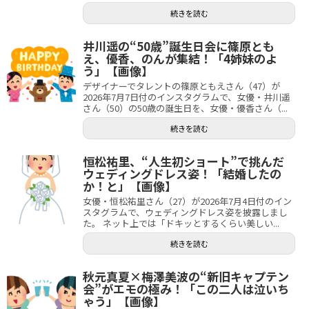
続きを読む
井川遥の“50歳”誕生日会に篠原とも
え、優香、のんが集結！「4姉妹のよ
う」【画像】
デザイナーでタレントの篠原ともえさん（47）が
2026年7月7日付のインスタグラムで、女優・井川遥
さん（50）の50歳の誕生日を、女優・優香さん（...
続きを読む
恒松祐里、“人生初ショート”で挑んだ
ウェディングドレス姿！「結婚したの
か！と」【画像】
女優・恒松祐里さん（27）が2026年7月4日付のイン
スタグラムで、ウェディングドレス姿を披露しまし
た。 ネット上では「ドキッとするくらい美しい...
続きを読む
秋元真夏×梅澤美波の“新旧キャプテン
会”がエモの極み！「この二人は泣いち
ゃう」【画像】