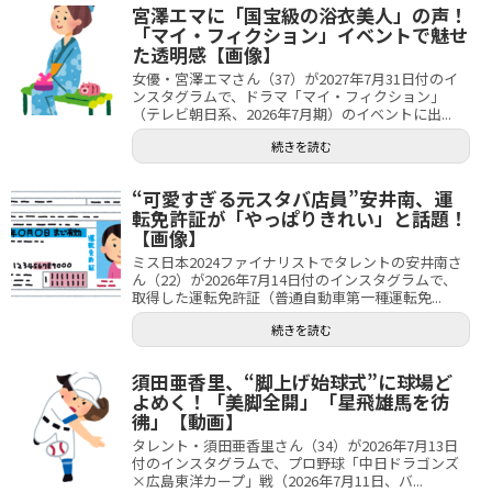
宮澤エマに「国宝級の浴衣美人」の声！
「マイ・フィクション」イベントで魅せ
た透明感【画像】
女優・宮澤エマさん（37）が2027年7月31日付のイ
ンスタグラムで、ドラマ「マイ・フィクション」
（テレビ朝日系、2026年7月期）のイベントに出...
続きを読む
“可愛すぎる元スタバ店員”安井南、運
転免許証が「やっぱりきれい」と話題！
【画像】
ミス日本2024ファイナリストでタレントの安井南さ
ん（22）が2026年7月14日付のインスタグラムで、
取得した運転免許証（普通自動車第一種運転免...
続きを読む
須田亜香里、“脚上げ始球式”に球場ど
よめく！「美脚全開」「星飛雄馬を彷
彿」【動画】
タレント・須田亜香里さん（34）が2026年7月13日
付のインスタグラムで、プロ野球「中日ドラゴンズ
×広島東洋カープ」戦（2026年7月11日、バ...