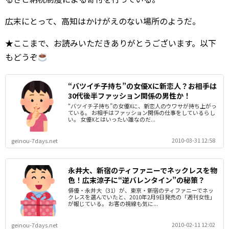
広末にとって、高知はかけがえのない場所のようだ。
★ここまで、お読みいただきありがとうございます。以下
もどうぞ
“バツイチ子持ち”の女優Xに新恋人？お相手は
30代後半ファッション関係の男性か！
“バツイチ子持ち”の女優Xに、新恋人のウワサが持ち上がっ
ている。 お相手はファッション関係の仕事をしているらし
い。 女優Xとはいったい誰なのだ...
2010-03-31 12:58
geinou-7days.net
永井大、新宿のティファニーでネックレスを物
色！広末涼子に“逆バレンタイン”の秘策？
俳優・永井大（31）が、東京・新宿のティファニーでネッ
クレスを選んでいたと、2010年2月9日発売の「週刊女性」
が報じている。 お客の視線も気に...
2010-02-11 12:02
geinou-7days.net