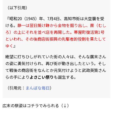
（以下引用）
『昭和20（1945）年、7月4日、高知市街は大空襲を受
ける。
静一は翌日焼け跡から金物を掘り出し、蓆（むし
ろ）の上にそれを並べ店を再開した。帯屋町復活第1号
といわれ、その後商店街振興の先駆者的役割を果たして
ゆく
』
絶望に打ちひしがれていた街の人々は、そんな廣末さん
の姿に勇気付けられ、再び街が動き出したという。そし
て戦後の商店街をなんとか元気付けようと武政英策さん
らの手により
よさこい祭り
も誕生する。
（引用元：
まんぼな毎日
）
広末の祭姿はコチラでみられる（↓）