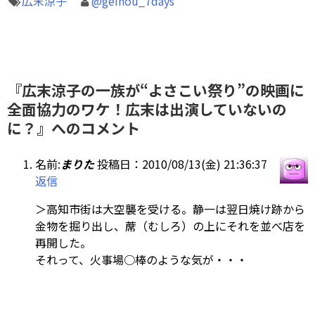
広末涼子
@geinou_7days
『広末涼子の一族が“よさこい祭り”の映画に
全面協力のワケ！広末は出演していないの
に？』へのコメント
名前:
まりた
投稿日：2010/08/13(金) 21:36:37
返信
＞高知市街は大空襲を受ける。静一は翌日焼け跡から
金物を掘り出し、蓆（むしろ）の上にそれを並べ店を
再開した。
それって、火事場○棒のような気が・・・