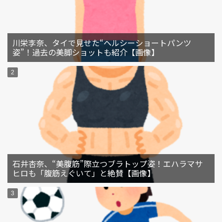
川栄李奈、タイで見せた“ヘルシーショートパンツ
姿”！過去の美脚ショットも紹介【画像】
石井杏奈、“美腹筋”際立つブラトップ姿！エハラマサ
ヒロも「腹筋えぐいて」と絶賛【画像】